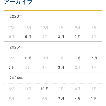
アーカイブ
2026年
12月
11月
10月
9月
8月
7月
6月
5 月
4月
3 月
2 月
1月
2025年
12月
11 月
10月
9月
8 月
7 月
6 月
5月
4月
3 月
2月
1月
2024年
12月
11月
10 月
9月
8月
7月
6月
5月
4月
3 月
2 月
1 月