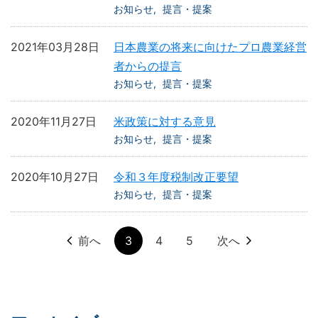
お知らせ
提言・提案
2021年03月28日
日本農業の将来に向けたプロ農業経営
者からの提言
お知らせ
提言・提案
2020年11月27日
米政策に対する意見
お知らせ
提言・提案
2020年10月27日
令和３年度税制改正要望
お知らせ
提言・提案
前へ
3
4
5
次へ