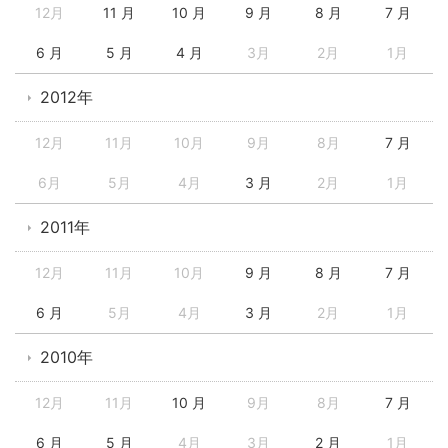
12月
11 月
10 月
9 月
8 月
7 月
6 月
5 月
4 月
3月
2月
1月
2012年
12月
11月
10月
9月
8月
7 月
6月
5月
4月
3 月
2月
1月
2011年
12月
11月
10月
9 月
8 月
7 月
6 月
5月
4月
3 月
2月
1月
2010年
12月
11月
10 月
9月
8月
7 月
6 月
5 月
4月
3月
2 月
1月