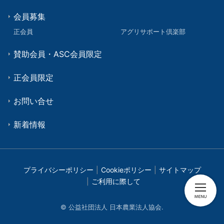
会員募集
正会員
アグリサポート倶楽部
賛助会員・ASC会員限定
正会員限定
お問い合せ
新着情報
プライバシーポリシー
Cookieポリシー
サイトマップ
ご利用に際して
© 公益社団法人 日本農業法人協会.