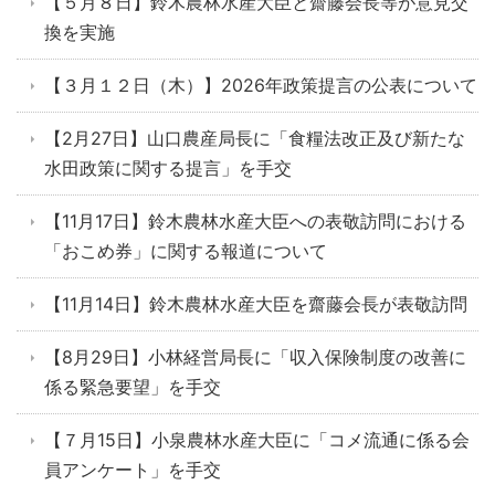
【５月８日】鈴木農林水産大臣と齋藤会長等が意見交
換を実施
【３月１２日（木）】2026年政策提言の公表について
【2月27日】山口農産局長に「食糧法改正及び新たな
水田政策に関する提言」を手交
【11月17日】鈴木農林水産大臣への表敬訪問における
「おこめ券」に関する報道について
【11月14日】鈴木農林水産大臣を齋藤会長が表敬訪問
【8月29日】小林経営局長に「収入保険制度の改善に
係る緊急要望」を手交
【７月15日】小泉農林水産大臣に「コメ流通に係る会
員アンケート」を手交