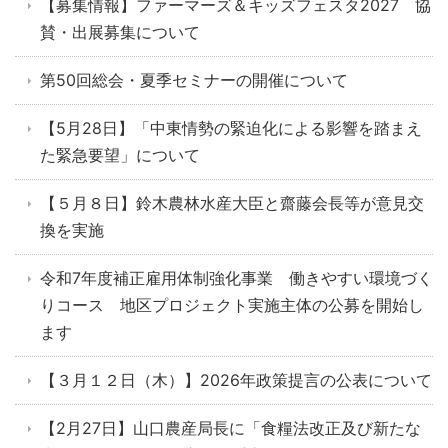
【募集情報】ファーマーズ＆キッズフェスタ2027 協
賛・出展募集について
第50回総会・夏季セミナーの開催について
【5月28日】「中東情勢の緊迫化による影響を踏まえ
た緊急要望」について
【５月８日】鈴木農林水産大臣と齋藤会長等が意見交
換を実施
令和7年度補正雇用体制強化事業 働きやすい環境づく
りコース 地区プロジェクト実施主体の公募を開始し
ます
【３月１２日（木）】2026年政策提言の公表について
【2月27日】山口農産局長に「食糧法改正及び新たな