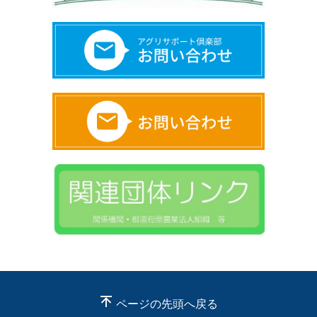
ページの先頭へ戻る