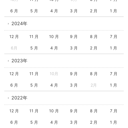
6 月
5 月
4 月
3 月
2 月
1 月
2024年
12 月
11 月
10 月
9 月
8 月
7 月
6月
5 月
4 月
3 月
2 月
1 月
2023年
12 月
11 月
10月
9 月
8 月
7 月
6 月
5 月
4 月
3 月
2月
1 月
2022年
12 月
11 月
10 月
9 月
8 月
7 月
6 月
5 月
4 月
3 月
2 月
1 月