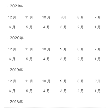
2021年
12 月
11 月
10 月
9月
8 月
7 月
6 月
5 月
4 月
3 月
2 月
1 月
2020年
12 月
11 月
10 月
9 月
8 月
7 月
6 月
5 月
4 月
3 月
2 月
1 月
2019年
12 月
11 月
10 月
9 月
8 月
7月
6 月
5 月
4 月
3 月
2 月
1 月
2018年