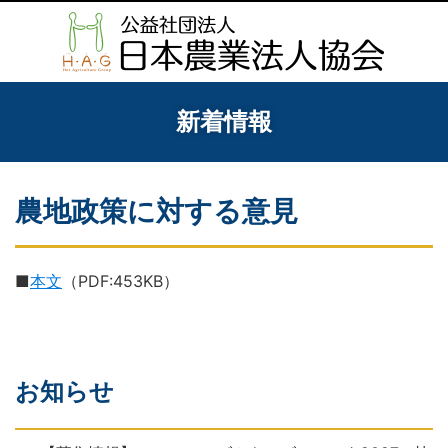
新着情報
農地政策に対する意見
■
本文
（PDF:453KB）
お知らせ