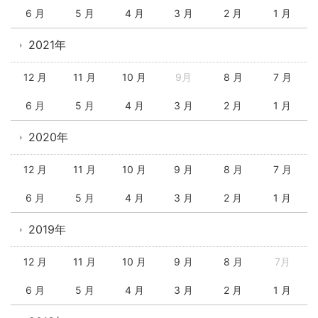
6 月
5 月
4 月
3 月
2 月
1 月
2021年
12 月
11 月
10 月
9月
8 月
7 月
6 月
5 月
4 月
3 月
2 月
1 月
2020年
12 月
11 月
10 月
9 月
8 月
7 月
6 月
5 月
4 月
3 月
2 月
1 月
2019年
12 月
11 月
10 月
9 月
8 月
7月
6 月
5 月
4 月
3 月
2 月
1 月