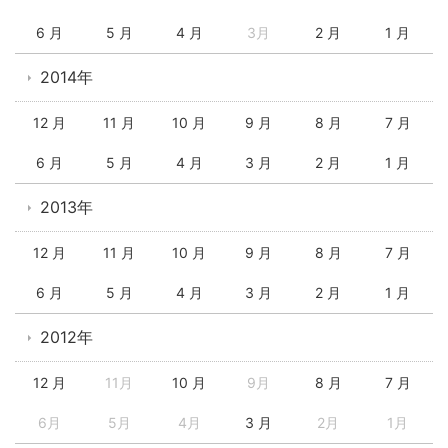
6 月
5 月
4 月
3月
2 月
1 月
2014年
12 月
11 月
10 月
9 月
8 月
7 月
6 月
5 月
4 月
3 月
2 月
1 月
2013年
12 月
11 月
10 月
9 月
8 月
7 月
6 月
5 月
4 月
3 月
2 月
1 月
2012年
12 月
11月
10 月
9月
8 月
7 月
6月
5月
4月
3 月
2月
1月