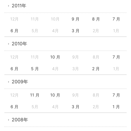
2011年
12月
11月
10月
9 月
8 月
7 月
6 月
5月
4月
3 月
2月
1月
2010年
12月
11月
10 月
9月
8月
7 月
6 月
5 月
4月
3月
2 月
1月
2009年
12月
11 月
10 月
9月
8月
7 月
6 月
5月
4月
3 月
2月
1 月
2008年