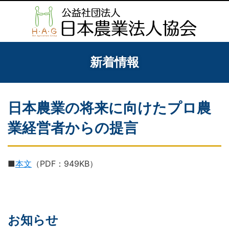
新着情報
日本農業の将来に向けたプロ農
業経営者からの提言
■
本文
（PDF：949KB）
お知らせ