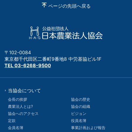
ページの先頭へ戻る
〒102-0084
東京都千代田区二番町9番地8 中労基協ビル1F
TEL 03-6268-9500
当協会について
会長の挨拶
協会の歴史
農業法人とは?
協会の組織
協会へのアクセス
ビジョン
定款
役員名簿
会員名簿
事業計画および報告