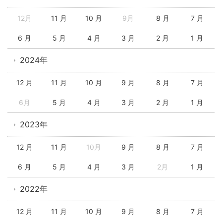
12月
11 月
10 月
9月
8 月
7 月
6 月
5 月
4 月
3 月
2 月
1 月
2024年
12 月
11 月
10 月
9 月
8 月
7 月
6月
5 月
4 月
3 月
2 月
1 月
2023年
12 月
11 月
10月
9 月
8 月
7 月
6 月
5 月
4 月
3 月
2月
1 月
2022年
12 月
11 月
10 月
9 月
8 月
7 月