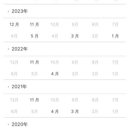
2023年
12 月
11 月
10月
9月
8月
7月
6月
5 月
4月
3 月
2月
1 月
2022年
12月
11 月
10月
9月
8月
7月
6月
5月
4 月
3月
2月
1月
2021年
12月
11 月
10月
9月
8月
7月
6月
5月
4 月
3 月
2月
1月
2020年