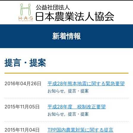
新着情報
提言・提案
2016年04月26日
平成28年熊本地震に関する緊急要望
お知らせ
提言・提案
2015年11月05日
平成28年度 税制改正要望
お知らせ
提言・提案
2015年11月04日
TPP国内農業対策に関する提言