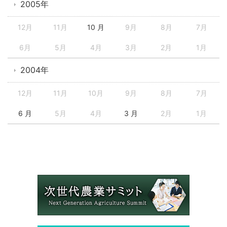
2005年
12月
11月
10 月
9月
8月
7月
6月
5月
4月
3月
2月
1月
2004年
12月
11月
10月
9月
8月
7月
6 月
5月
4月
3 月
2月
1月