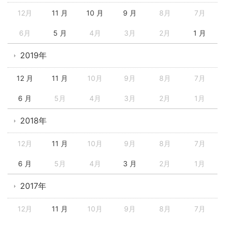
12月
11 月
10 月
9 月
8月
7月
6月
5 月
4月
3月
2月
1 月
2019年
12 月
11 月
10月
9月
8月
7月
6 月
5月
4月
3月
2月
1月
2018年
12月
11 月
10月
9月
8月
7月
6 月
5月
4月
3 月
2月
1月
2017年
12月
11 月
10月
9月
8月
7月