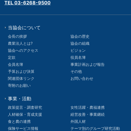
TEL 03-6268-9500
当協会について
会長の挨拶
協会の歴史
農業法人とは?
協会の組織
協会へのアクセス
ビジョン
定款
役員名簿
会員名簿
事業計画および報告
予算および決算
その他
関連団体リンク
お問い合わせ
寄附のお願い
事業・活動
政策提言・調査研究
女性活躍・農福連携
人材確保・育成支援
経営改善・事業継続
食と農の連携
外国人材
保険サービス情報
テーマ別のグループ研究活動