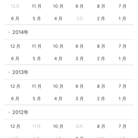
12月
11 月
10 月
9 月
8 月
7 月
6 月
5 月
4 月
3月
2 月
1 月
2014年
12 月
11 月
10 月
9 月
8 月
7 月
6 月
5 月
4 月
3 月
2 月
1 月
2013年
12 月
11 月
10 月
9 月
8 月
7 月
6 月
5 月
4 月
3 月
2 月
1 月
2012年
12 月
11月
10 月
9月
8 月
7 月