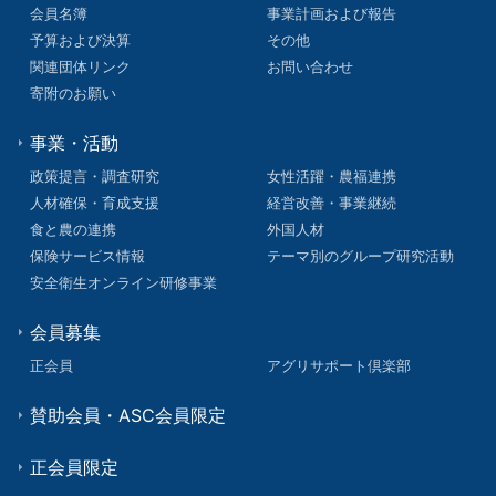
会員名簿
事業計画および報告
予算および決算
その他
関連団体リンク
お問い合わせ
寄附のお願い
事業・活動
政策提言・調査研究
女性活躍・農福連携
人材確保・育成支援
経営改善・事業継続
食と農の連携
外国人材
保険サービス情報
テーマ別のグループ研究活動
安全衛生オンライン研修事業
会員募集
正会員
アグリサポート倶楽部
賛助会員・ASC会員限定
正会員限定