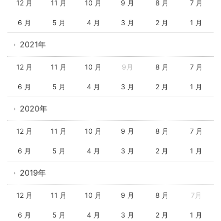
12 月
11 月
10 月
9 月
8 月
7 月
6 月
5 月
4 月
3 月
2 月
1 月
2021年
12 月
11 月
10 月
9月
8 月
7 月
6 月
5 月
4 月
3 月
2 月
1 月
2020年
12 月
11 月
10 月
9 月
8 月
7 月
6 月
5 月
4 月
3 月
2 月
1 月
2019年
12 月
11 月
10 月
9 月
8 月
7月
6 月
5 月
4 月
3 月
2 月
1 月