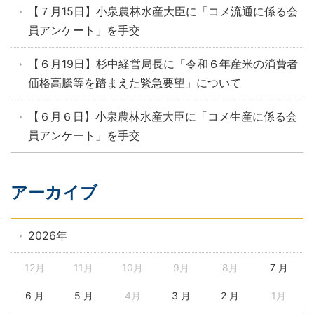
【７月15日】小泉農林水産大臣に「コメ流通に係る会
員アンケート」を手交
【６月19日】杉中経営局長に「令和６年産米の消費者
価格高騰等を踏まえた緊急要望」について
【６月６日】小泉農林水産大臣に「コメ生産に係る会
員アンケート」を手交
アーカイブ
2026年
12月
11月
10月
9月
8月
7 月
6 月
5 月
4月
3 月
2 月
1月