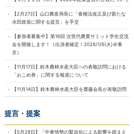
【2月27日】山口農産局長に「食糧法改正及び新たな
水田政策に関する提言」を手交
【参加者募集中】第16回 次世代農業サミット学生交流
会を開催します！（出演者確定！2026/1/6(火)＠東
京）
【11月17日】鈴木農林水産大臣への表敬訪問における
「おこめ券」に関する報道について
【11月14日】鈴木農林水産大臣を齋藤会長が表敬訪問
提言・提案
【5月28日】「中東情勢の緊迫化による影響を踏まえ