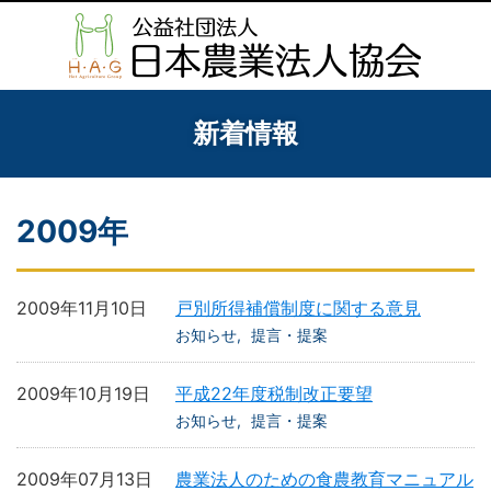
新着情報
2009年
2009年11月10日
戸別所得補償制度に関する意見
お知らせ
提言・提案
2009年10月19日
平成22年度税制改正要望
お知らせ
提言・提案
2009年07月13日
農業法人のための食農教育マニュアル