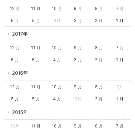
12 月
11 月
10 月
9 月
8 月
7 月
6 月
5 月
4月
3 月
2 月
1 月
2017年
12 月
11 月
10 月
9 月
8 月
7 月
6 月
5 月
4 月
3 月
2 月
1 月
2016年
12 月
11 月
10 月
9 月
8 月
7月
6 月
5 月
4 月
3月
2 月
1 月
2015年
12月
11 月
10 月
9 月
8 月
7 月