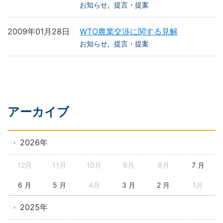
お知らせ
提言・提案
2009年01月28日
WTO農業交渉に関する見解
お知らせ
提言・提案
アーカイブ
2026年
12月
11月
10月
9月
8月
7 月
6 月
5 月
4月
3 月
2 月
1月
2025年