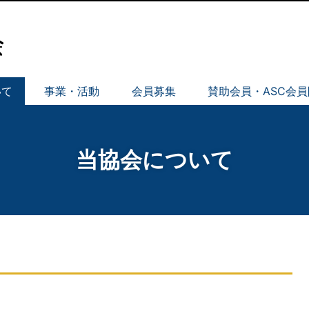
いて
事業・活動
会員募集
賛助会員・ASC会
当協会について