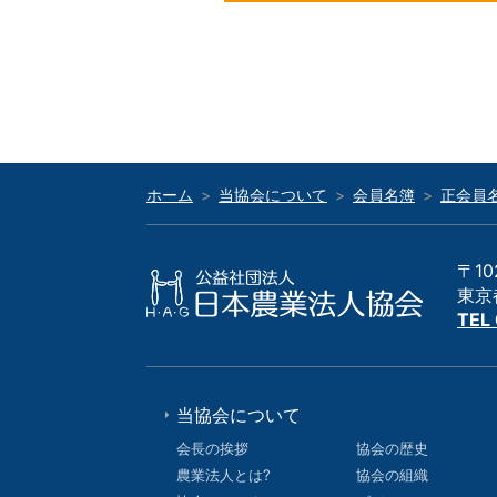
ホーム
当協会について
会員名簿
正会員
〒10
東京
TEL
当協会について
会長の挨拶
協会の歴史
農業法人とは?
協会の組織