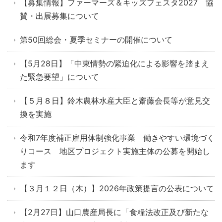
【募集情報】ファーマーズ＆キッズフェスタ2027 協
賛・出展募集について
第50回総会・夏季セミナーの開催について
【5月28日】「中東情勢の緊迫化による影響を踏まえ
た緊急要望」について
【５月８日】鈴木農林水産大臣と齋藤会長等が意見交
換を実施
令和7年度補正雇用体制強化事業 働きやすい環境づく
りコース 地区プロジェクト実施主体の公募を開始し
ます
【３月１２日（木）】2026年政策提言の公表について
【2月27日】山口農産局長に「食糧法改正及び新たな