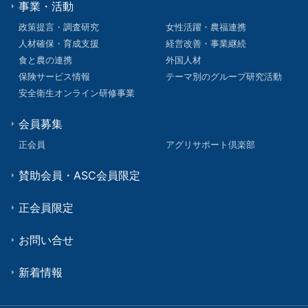
事業・活動
政策提言・調査研究
女性活躍・農福連携
人材確保・育成支援
経営改善・事業継続
食と農の連携
外国人材
保険サービス情報
テーマ別のグループ研究活動
安全衛生オンライン研修事業
会員募集
正会員
アグリサポート倶楽部
賛助会員・ASC会員限定
正会員限定
お問い合せ
新着情報