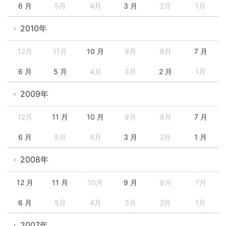
6 月
5月
4月
3 月
2月
1月
2010年
12月
11月
10 月
9月
8月
7 月
6 月
5 月
4月
3月
2 月
1月
2009年
12月
11 月
10 月
9月
8月
7 月
6 月
5月
4月
3 月
2月
1 月
2008年
12 月
11 月
10月
9 月
8月
7月
6 月
5月
4月
3月
2月
1月
2007年