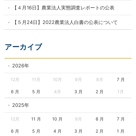
【４月16日】農業法人実態調査レポートの公表
【５月24日】2022農業法人白書の公表について
アーカイブ
2026年
12月
11月
10月
9月
8月
7 月
6 月
5 月
4月
3 月
2 月
1月
2025年
12月
11 月
10 月
9月
8 月
7 月
6 月
5 月
4 月
3 月
2 月
1 月