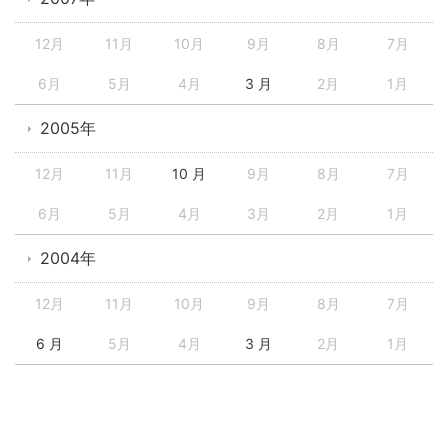
12月
11月
10月
9月
8月
7月
6月
5月
4月
3 月
2月
1月
2005年
12月
11月
10 月
9月
8月
7月
6月
5月
4月
3月
2月
1月
2004年
12月
11月
10月
9月
8月
7月
6 月
5月
4月
3 月
2月
1月