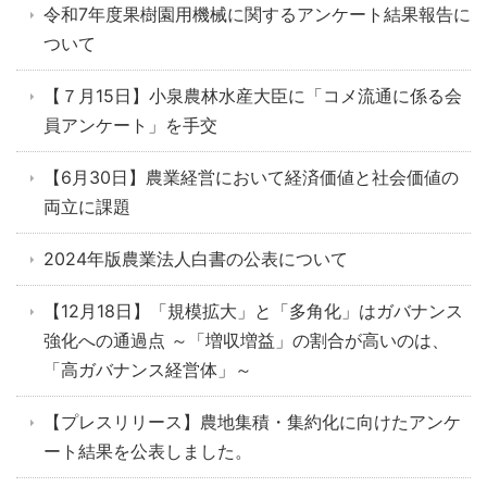
令和7年度果樹園用機械に関するアンケート結果報告に
ついて
【７月15日】小泉農林水産大臣に「コメ流通に係る会
員アンケート」を手交
【6月30日】農業経営において経済価値と社会価値の
両立に課題
2024年版農業法人白書の公表について
【12月18日】「規模拡大」と「多角化」はガバナンス
強化への通過点 ～「増収増益」の割合が高いのは、
「高ガバナンス経営体」～
【プレスリリース】農地集積・集約化に向けたアンケ
ート結果を公表しました。