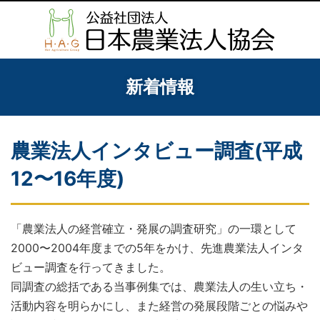
新着情報
農業法人インタビュー調査(平成
12〜16年度)
「農業法人の経営確立・発展の調査研究」の一環として
2000〜2004年度までの5年をかけ、先進農業法人インタ
ビュー調査を行ってきました。
同調査の総括である当事例集では、農業法人の生い立ち・
活動内容を明らかにし、また経営の発展段階ごとの悩みや