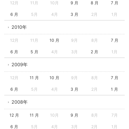
12月
11月
10月
9 月
8 月
7 月
6 月
5月
4月
3 月
2月
1月
2010年
12月
11月
10 月
9月
8月
7 月
6 月
5 月
4月
3月
2 月
1月
2009年
12月
11 月
10 月
9月
8月
7 月
6 月
5月
4月
3 月
2月
1 月
2008年
12 月
11 月
10月
9 月
8月
7月
6 月
5月
4月
3月
2月
1月