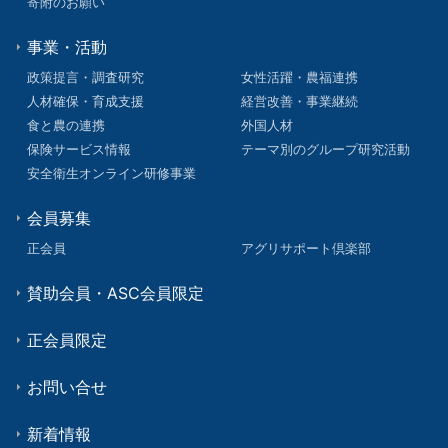
寄附のお願い
事業・活動
政策提言・調査研究
女性活躍・農福連携
人材確保・育成支援
経営改善・事業継続
食と農の連携
外国人材
保険サービス情報
テーマ別のグループ研究活動
安全衛生オンライン研修事業
会員募集
正会員
アグリサポート倶楽部
賛助会員・ASC会員限定
正会員限定
お問い合せ
新着情報