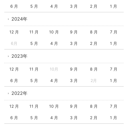
6 月
5 月
4 月
3 月
2 月
1 月
2024年
12 月
11 月
10 月
9 月
8 月
7 月
6月
5 月
4 月
3 月
2 月
1 月
2023年
12 月
11 月
10月
9 月
8 月
7 月
6 月
5 月
4 月
3 月
2月
1 月
2022年
12 月
11 月
10 月
9 月
8 月
7 月
6 月
5 月
4 月
3 月
2 月
1 月