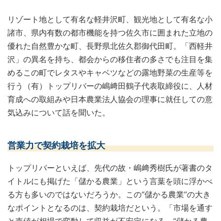
リゾート地として有名な軽井沢町、観光地として有名な小
諸市、県内有数の都市機能を持つ佐久市に囲まれた立地の
優れた自然豊かな町、長野県北佐久郡御代田町。「西軽井
沢」の異名を持ち、都会からの移住者の多さでも注目を集
めるこの町でレタスやキャベツなどの露地野菜の生産等を
行う（有）トップリバーの嶋﨑田鶴子代表取締役に、人材
育成への取組みや日本農業法人協会の理事に就任しての意
気込みについて話を聞いた。
営業力で契約栽培を拡大
トップリバーといえば、先代の故・嶋﨑秀樹氏が著書のタ
イトルにも掲げた「儲かる農業」という言葉を頭に浮かべ
る方も多いのではないだろうか。この“儲かる農業”の大き
なポイントとなるのは、契約栽培だという。「市場を通す