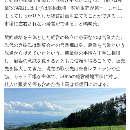
と売値が相場で変動して収益が不安定になる。“儲かる農
業”の実践にはまずは契約栽培・契約販売が第一。これに
よってしっかりとした経営計画を立てることができるし、
市場に左右されない経営ができる」と嶋﨑氏。
契約栽培を主体とした経営の確立に必要なのは営業力だ。
先代の秀樹氏は製菓会社の営業畑出身。農業を営業という
観点から捉えていたという。農業側の事情を丁寧に相談
し、顧客の意識を変えるとともに信頼を得ることで、販売
先を拡大してきた。現在の取引先は外食レストランや生
協、カット工場が主体で、50haの経営耕地面積に対し、
仕入れ販売分等も含めた売上高は15億円にのぼる。