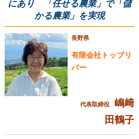
にあり
「任せる農業」で「儲
かる農業」を実現
長野県
有限会社トップリ
バー
嶋﨑
代表取締役
田鶴子