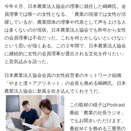
今年６月、日本農業法人協会の理事に就任した嶋﨑氏。会
員理事では唯一の女性となる。「農業の現場では女性が活
躍しているが、農業団体の理事や代表として声を上げる人
は多くないのが現状。日本農業法人協会でも昨年から女性
の会員理事は不在だった。これを何とかしないといけない
という思いが強くある。この２年間で、日本農業法人協会
に継続的に女性の会員理事が選出される文化を作りたい」
と意気込みを語った。
日本農業法人協会会員の女性経営者のネットワーク組織
「やまと凛々アグリネット」の会長も務める嶋﨑氏。日本
農業法人協会に新風を吹き込んでくれそうだ。
この取材の様子はPodcast
番組「農業の社長ラジオ」
でもお聞きいただけます。
番組ＭＣを務める三重県の