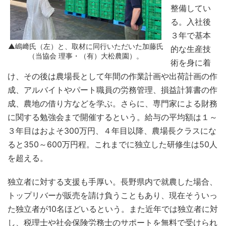
整備してい
る。入社後
３年で基本
▲嶋﨑氏（左）と、取材に同行いただいた加藤氏
的な生産技
（当協会 理事・（有）大松農園）。
術を身に着
け、その後は農場長として年間の作業計画や出荷計画の作
成、アルバイトやパート職員の労務管理、損益計算書の作
成、農地の借り方などを学ぶ。さらに、専門家による財務
に関する勉強会まで開催するという。給与の平均額は１～
３年目はおよそ300万円、４年目以降、農場長クラスにな
ると350～600万円程。これまでに独立した研修生は50人
を超える。
独立者に対する支援も手厚い。長野県内で就農した場合、
トップリバーが販売を請け負うこともあり、現在そういっ
た独立者が10名ほどいるという。また近年では独立者に対
し、税理士や社会保険労務士のサポートを無料で受けられ