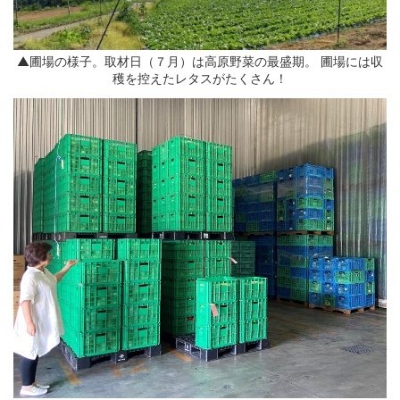
▲圃場の様子。取材日（７月）は高原野菜の最盛期。 圃場には収
穫を控えたレタスがたくさん！