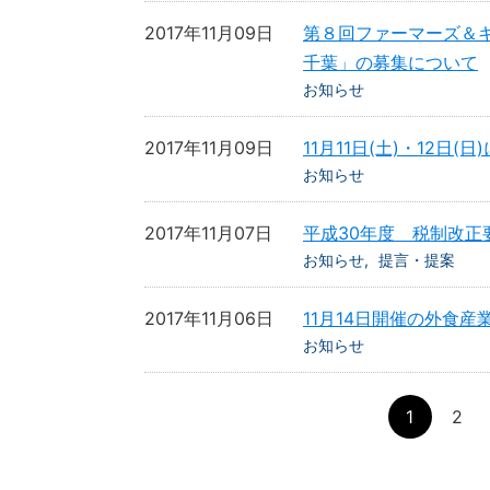
2017年11月09日
第８回ファーマーズ＆キ
千葉」の募集について
お知らせ
2017年11月09日
11月11日(土)・12
お知らせ
2017年11月07日
平成30年度 税制改正
お知らせ
提言・提案
2017年11月06日
11月14日開催の外食
お知らせ
1
2