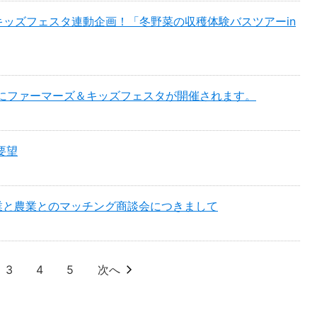
ッズフェスタ連動企画！「冬野菜の収穫体験バスツアーin
日(日)にファーマーズ＆キッズフェスタが開催されます。
要望
産業と農業とのマッチング商談会につきまして
3
4
5
次へ