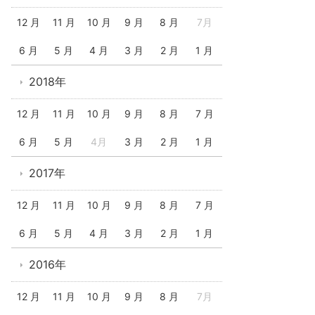
12 月
11 月
10 月
9 月
8 月
7月
6 月
5 月
4 月
3 月
2 月
1 月
2018年
12 月
11 月
10 月
9 月
8 月
7 月
6 月
5 月
4月
3 月
2 月
1 月
2017年
12 月
11 月
10 月
9 月
8 月
7 月
6 月
5 月
4 月
3 月
2 月
1 月
2016年
12 月
11 月
10 月
9 月
8 月
7月