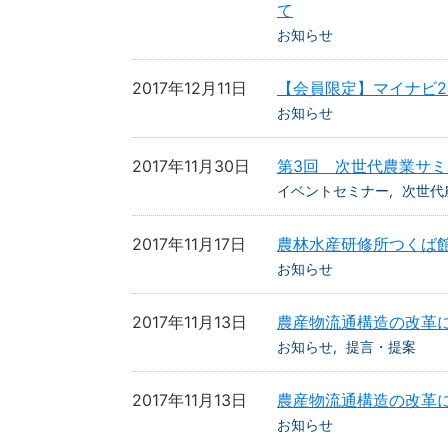
て
お知らせ
2017年12月11日
【会員限定】マイナビ2
お知らせ
2017年11月30日
第3回 次世代農業サ
イベントセミナー
次世代
2017年11月17日
農林水産研修所つくば
お知らせ
2017年11月13日
農産物流通構造の改革
お知らせ
提言・提案
2017年11月13日
農産物流通構造の改革
お知らせ