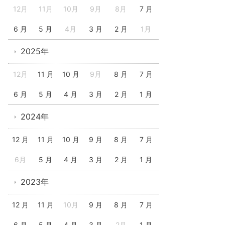
12月
11月
10月
9月
8月
7 月
6 月
5 月
4月
3 月
2 月
1月
2025年
12月
11 月
10 月
9月
8 月
7 月
6 月
5 月
4 月
3 月
2 月
1 月
2024年
12 月
11 月
10 月
9 月
8 月
7 月
6月
5 月
4 月
3 月
2 月
1 月
2023年
12 月
11 月
10月
9 月
8 月
7 月
6 月
5 月
4 月
3 月
2月
1 月