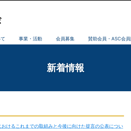
いて
事業・活動
会員募集
賛助会員・ASC会
新着情報
におけるこれまでの取組みと今後に向けた提言の公表につい