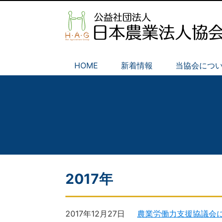
HOME
新着情報
当協会につ
2017年
2017年12月27日
農業労働力支援協議会