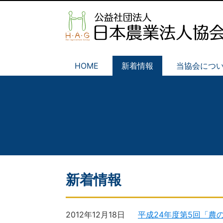
HOME
新着情報
当協会につ
新着情報
2012年12月18日
平成24年度第5回「農