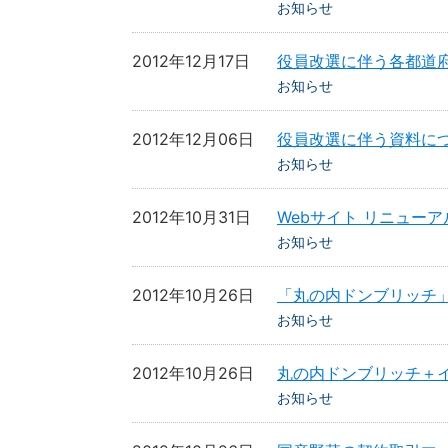
お知らせ
2012年12月17日
役員改選に伴う各都道
お知らせ
2012年12月06日
役員改選に伴う資料に
お知らせ
2012年10月31日
Webサイト リニュー
お知らせ
2012年10月26日
「丸の内ドンブリッチ
お知らせ
2012年10月26日
丸の内ドンブリッチ＋イー
お知らせ