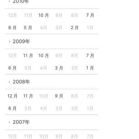
2010年
12月
11月
10 月
9月
8月
7 月
6 月
5 月
4月
3月
2 月
1月
2009年
12月
11 月
10 月
9月
8月
7 月
6 月
5月
4月
3 月
2月
1 月
2008年
12 月
11 月
10月
9 月
8月
7月
6 月
5月
4月
3月
2月
1月
2007年
12月
11月
10月
9月
8月
7月