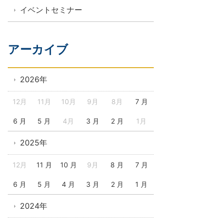
イベントセミナー
アーカイブ
2026年
12月
11月
10月
9月
8月
7 月
6 月
5 月
4月
3 月
2 月
1月
2025年
12月
11 月
10 月
9月
8 月
7 月
6 月
5 月
4 月
3 月
2 月
1 月
2024年