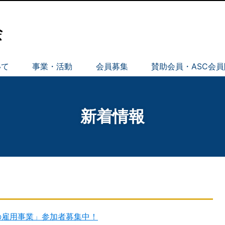
いて
事業・活動
会員募集
賛助会員・ASC会
新着情報
の雇用事業」参加者募集中！