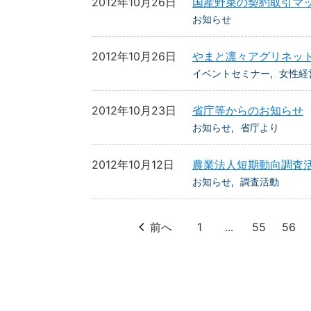
2012年10月26日
国産野菜の契約取引マッ
お知らせ
2012年10月26日
やまと凛々アグリネット
イベントセミナー
女性経
2012年10月23日
省庁等からのお知らせ
お知らせ
省庁より
2012年10月12日
農業法人短期動向調査活動
お知らせ
調査活動
前へ
1
...
55
56