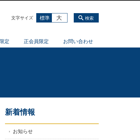
大
標準
文字サイズ
検索
員限定
正会員限定
お問い合わせ
新着情報
お知らせ