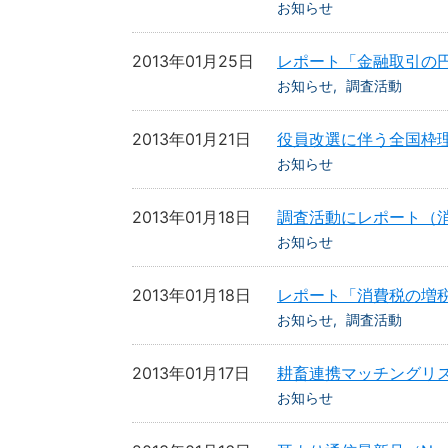
お知らせ
2013年01月25日
レポート「金融取引の
お知らせ
調査活動
2013年01月21日
役員改選に伴う全国枠
お知らせ
2013年01月18日
調査活動にレポート（
お知らせ
2013年01月18日
レポート「消費税の増
お知らせ
調査活動
2013年01月17日
耕畜連携マッチングリ
お知らせ