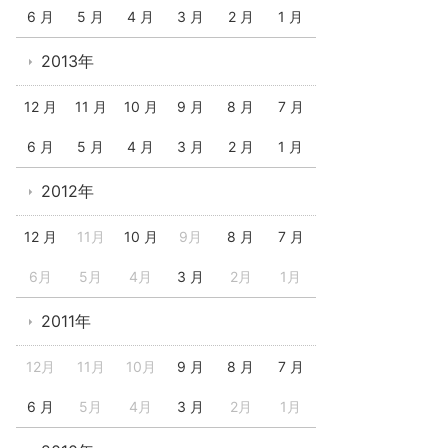
6 月
5 月
4 月
3 月
2 月
1 月
2013年
12 月
11 月
10 月
9 月
8 月
7 月
6 月
5 月
4 月
3 月
2 月
1 月
2012年
12 月
11月
10 月
9月
8 月
7 月
6月
5月
4月
3 月
2月
1月
2011年
12月
11月
10月
9 月
8 月
7 月
6 月
5月
4月
3 月
2月
1月