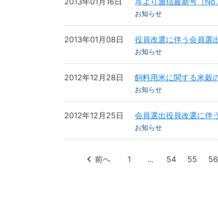
2013年01月16日
耳より通信最新号（No
お知らせ
2013年01月08日
役員改選に伴う会員選
お知らせ
2012年12月28日
飼料用米に関する米穀
お知らせ
2012年12月25日
会員選出役員改選に伴
お知らせ
前へ
1
...
54
55
56