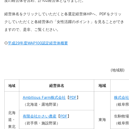
度の経営体を含め、計102経営体となりました。
経営体名をクリックしていただくと各選定経営体HPへ、PDFをクリッ
クしていただくと各経営体の「女性活躍のポイント」
を見ることができ
ますので、是非、ご覧ください。
○
平成29年度WAP100認定
経営体概要
(地域順)
経営体名
地域
地域
Ambitious Farm株式会社
【
PDF
】
株式会社
（北海道・露地野菜）
（岐阜県
北海
有限会社かさい農産
【
PDF
】
生駒牧場
道・
東海
（岩手県・施設野菜）
（岐阜県
東北