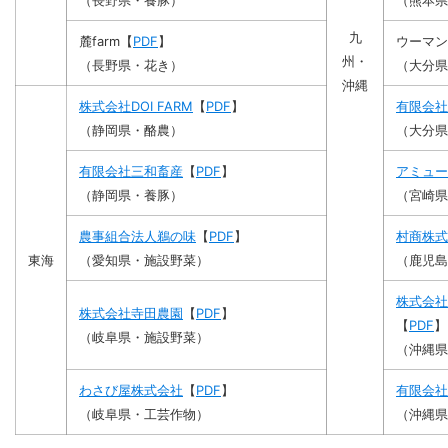
（長野県・養豚）
（熊本県
九
麓farm【
PDF
】
ウーマン
州・
（長野県・花き）
（大分県
沖縄
株式会社DOI FARM
【
PDF
】
有限会社
（静岡県・酪農）
（大分県
有限会社三和畜産
【
PDF
】
アミュー
（静岡県・養豚）
（宮崎県
農事組合法人鵜の味
【
PDF
】
村商株式
東海
（愛知県・施設野菜）
（鹿児島
株式会社
株式会社寺田農園
【
PDF
】
【
PDF
】
（岐阜県・施設野菜）
（沖縄県
わさび屋株式会社
【
PDF
】
有限会社
（岐阜県・工芸作物）
（沖縄県