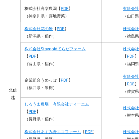
株式会社高梨農園【
PDF
】
有限会社
（神奈川県・露地野菜）
（山口県
株式会社花の米
【
PDF
】
株式会社
（新潟県・稲作）
（徳島県
株式会社Staygoldてらだファーム
株式会社
【
PDF
】
【
PDF
】
（富山県・稲作）
（福岡県
有限会社
企業組合うめっぽ【
PDF
】
【
PDF
】
（福井県・果樹）
北信
（佐賀県
越
しろうま農場 有限会社ティーエム
株式会社
【
PDF
】
（熊本県
（長野県・稲作）
株式会社あずみ野エコファーム
【
PDF
】
株式会社