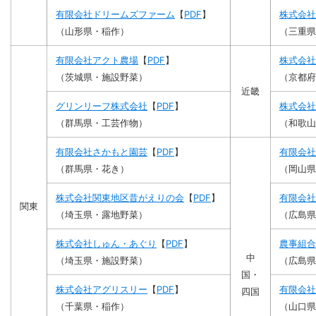
有限会社ドリームズファーム
【
PDF
】
株式会社
（山形県・稲作）
（三重県
有限会社アクト農場
【
PDF
】
株式会社
（茨城県・施設野菜）
（京都府
近畿
グリンリーフ株式会社
【
PDF
】
株式会社
（群馬県・工芸作物）
（和歌山
有限会社さかもと園芸
【
PDF
】
有限会社
（群馬県・花き）
（岡山県
株式会社関東地区昔がえりの会
【
PDF
】
有限会社
関東
（埼玉県・露地野菜）
（広島県
株式会社しゅん・あぐり
【
PDF
】
農事組合
中
（埼玉県・施設野菜）
（広島県
国・
株式会社アグリスリー
【
PDF
】
有限会社
四国
（千葉県・稲作）
（山口県