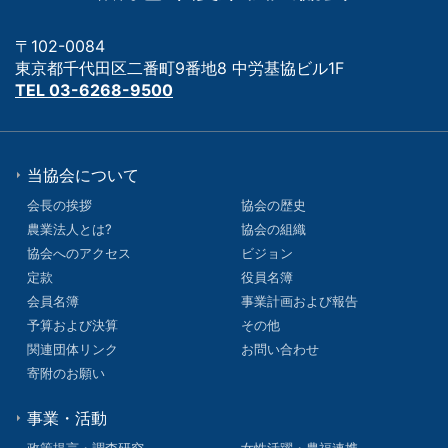
〒102-0084
東京都千代田区二番町9番地8 中労基協ビル1F
TEL 03-6268-9500
当協会について
会長の挨拶
協会の歴史
農業法人とは?
協会の組織
協会へのアクセス
ビジョン
定款
役員名簿
会員名簿
事業計画および報告
予算および決算
その他
関連団体リンク
お問い合わせ
寄附のお願い
事業・活動
政策提言・調査研究
女性活躍・農福連携