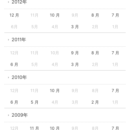
2012年
12 月
11月
10 月
9月
8 月
7 月
6月
5月
4月
3 月
2月
1月
2011年
12月
11月
10月
9 月
8 月
7 月
6 月
5月
4月
3 月
2月
1月
2010年
12月
11月
10 月
9月
8月
7 月
6 月
5 月
4月
3月
2 月
1月
2009年
12月
11 月
10 月
9月
8月
7 月