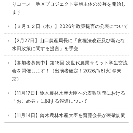
りコース 地区プロジェクト実施主体の公募を開始し
ます
【３月１２日（木）】2026年政策提言の公表について
【2月27日】山口農産局長に「食糧法改正及び新たな
水田政策に関する提言」を手交
【参加者募集中】第16回 次世代農業サミット学生交流
会を開催します！（出演者確定！2026/1/6(火)＠東
京）
【11月17日】鈴木農林水産大臣への表敬訪問における
「おこめ券」に関する報道について
【11月14日】鈴木農林水産大臣を齋藤会長が表敬訪問