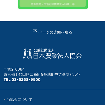
ページの先頭へ戻る
〒102-0084
東京都千代田区二番町9番地8 中労基協ビル1F
TEL 03-6268-9500
当協会について