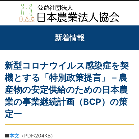
新着情報
新型コロナウイルス感染症を契
機とする「特別政策提言」－農
産物の安定供給のための日本農
業の事業継続計画（BCP）の策
定ー
■
本文
（PDF:204KB）