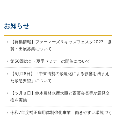
お知らせ
【募集情報】ファーマーズ＆キッズフェスタ2027 協
賛・出展募集について
第50回総会・夏季セミナーの開催について
【5月28日】「中東情勢の緊迫化による影響を踏まえ
た緊急要望」について
【５月８日】鈴木農林水産大臣と齋藤会長等が意見交
換を実施
令和7年度補正雇用体制強化事業 働きやすい環境づく