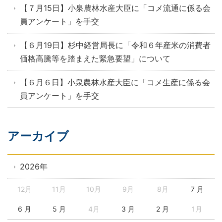
【７月15日】小泉農林水産大臣に「コメ流通に係る会
員アンケート」を手交
【６月19日】杉中経営局長に「令和６年産米の消費者
価格高騰等を踏まえた緊急要望」について
【６月６日】小泉農林水産大臣に「コメ生産に係る会
員アンケート」を手交
アーカイブ
2026年
12月
11月
10月
9月
8月
7 月
6 月
5 月
4月
3 月
2 月
1月