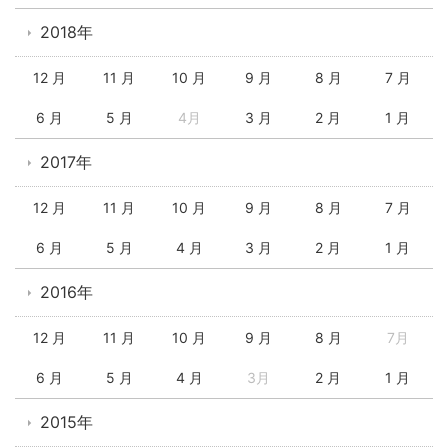
2018年
12 月
11 月
10 月
9 月
8 月
7 月
6 月
5 月
4月
3 月
2 月
1 月
2017年
12 月
11 月
10 月
9 月
8 月
7 月
6 月
5 月
4 月
3 月
2 月
1 月
2016年
12 月
11 月
10 月
9 月
8 月
7月
6 月
5 月
4 月
3月
2 月
1 月
2015年