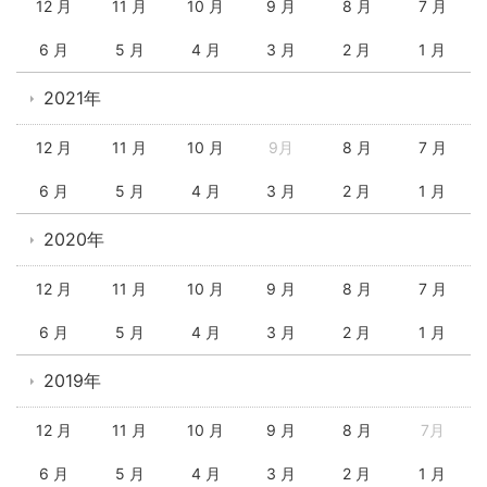
12 月
11 月
10 月
9 月
8 月
7 月
6 月
5 月
4 月
3 月
2 月
1 月
2021年
12 月
11 月
10 月
9月
8 月
7 月
6 月
5 月
4 月
3 月
2 月
1 月
2020年
12 月
11 月
10 月
9 月
8 月
7 月
6 月
5 月
4 月
3 月
2 月
1 月
2019年
12 月
11 月
10 月
9 月
8 月
7月
6 月
5 月
4 月
3 月
2 月
1 月