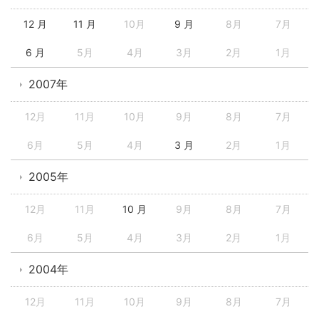
12 月
11 月
10月
9 月
8月
7月
6 月
5月
4月
3月
2月
1月
2007年
12月
11月
10月
9月
8月
7月
6月
5月
4月
3 月
2月
1月
2005年
12月
11月
10 月
9月
8月
7月
6月
5月
4月
3月
2月
1月
2004年
12月
11月
10月
9月
8月
7月