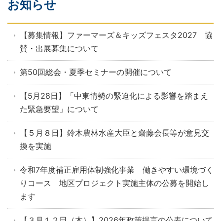
お知らせ
【募集情報】ファーマーズ＆キッズフェスタ2027 協
賛・出展募集について
第50回総会・夏季セミナーの開催について
【5月28日】「中東情勢の緊迫化による影響を踏まえ
た緊急要望」について
【５月８日】鈴木農林水産大臣と齋藤会長等が意見交
換を実施
令和7年度補正雇用体制強化事業 働きやすい環境づく
りコース 地区プロジェクト実施主体の公募を開始し
ます
【３月１２日（木）】2026年政策提言の公表について