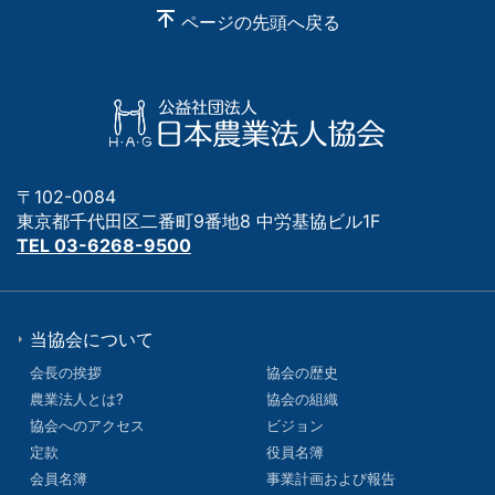
ページの先頭へ戻る
〒102-0084
東京都千代田区二番町9番地8 中労基協ビル1F
TEL 03-6268-9500
当協会について
会長の挨拶
協会の歴史
農業法人とは?
協会の組織
協会へのアクセス
ビジョン
定款
役員名簿
会員名簿
事業計画および報告