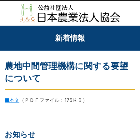
新着情報
農地中間管理機構に関する要望
について
■本文
（ＰＤＦファイル：175ＫＢ）
お知らせ