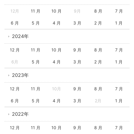
12月
11 月
10 月
9月
8 月
7 月
6 月
5 月
4 月
3 月
2 月
1 月
2024年
12 月
11 月
10 月
9 月
8 月
7 月
6月
5 月
4 月
3 月
2 月
1 月
2023年
12 月
11 月
10月
9 月
8 月
7 月
6 月
5 月
4 月
3 月
2月
1 月
2022年
12 月
11 月
10 月
9 月
8 月
7 月