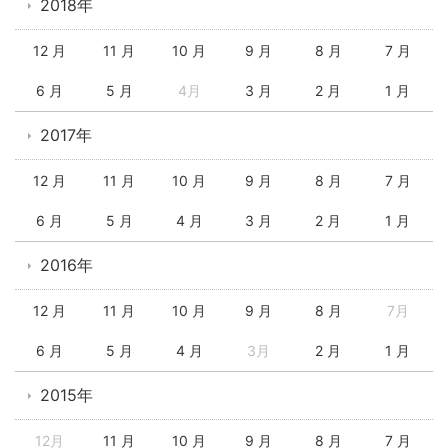
2018年
12 月
11 月
10 月
9 月
8 月
7 月
6 月
5 月
4月
3 月
2 月
1 月
2017年
12 月
11 月
10 月
9 月
8 月
7 月
6 月
5 月
4 月
3 月
2 月
1 月
2016年
12 月
11 月
10 月
9 月
8 月
7月
6 月
5 月
4 月
3月
2 月
1 月
2015年
12月
11 月
10 月
9 月
8 月
7 月