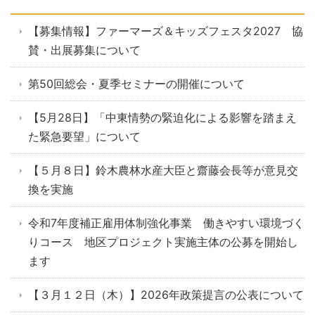
【募集情報】ファーマーズ＆キッズフェスタ2027 協
賛・出展募集について
第50回総会・夏季セミナーの開催について
【5月28日】「中東情勢の緊迫化による影響を踏まえ
た緊急要望」について
【５月８日】鈴木農林水産大臣と齋藤会長等が意見交
換を実施
令和7年度補正雇用体制強化事業 働きやすい環境づく
りコース 地区プロジェクト実施主体の公募を開始し
ます
【３月１２日（木）】2026年政策提言の公表について