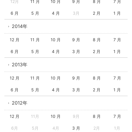
12月
11 月
10 月
9 月
8 月
7 月
6 月
5 月
4 月
3月
2 月
1 月
2014年
12 月
11 月
10 月
9 月
8 月
7 月
6 月
5 月
4 月
3 月
2 月
1 月
2013年
12 月
11 月
10 月
9 月
8 月
7 月
6 月
5 月
4 月
3 月
2 月
1 月
2012年
12 月
11月
10 月
9月
8 月
7 月
6月
5月
4月
3 月
2月
1月