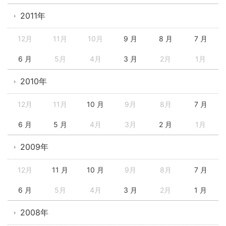
2011年
12月
11月
10月
9 月
8 月
7 月
6 月
5月
4月
3 月
2月
1月
2010年
12月
11月
10 月
9月
8月
7 月
6 月
5 月
4月
3月
2 月
1月
2009年
12月
11 月
10 月
9月
8月
7 月
6 月
5月
4月
3 月
2月
1 月
2008年