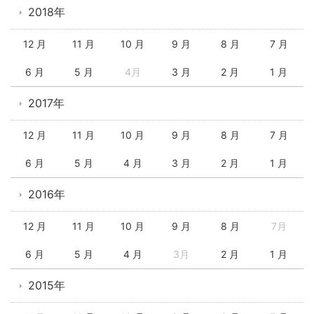
2018年
12 月
11 月
10 月
9 月
8 月
7 月
6 月
5 月
4月
3 月
2 月
1 月
2017年
12 月
11 月
10 月
9 月
8 月
7 月
6 月
5 月
4 月
3 月
2 月
1 月
2016年
12 月
11 月
10 月
9 月
8 月
7月
6 月
5 月
4 月
3月
2 月
1 月
2015年