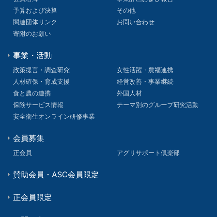
予算および決算
その他
関連団体リンク
お問い合わせ
寄附のお願い
事業・活動
政策提言・調査研究
女性活躍・農福連携
人材確保・育成支援
経営改善・事業継続
食と農の連携
外国人材
保険サービス情報
テーマ別のグループ研究活動
安全衛生オンライン研修事業
会員募集
正会員
アグリサポート倶楽部
賛助会員・ASC会員限定
正会員限定