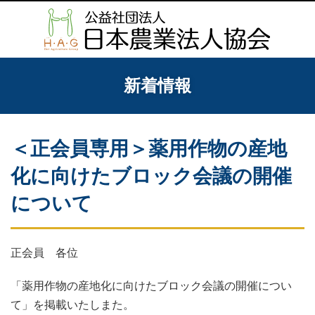
新着情報
＜正会員専用＞薬用作物の産地
化に向けたブロック会議の開催
について
正会員 各位
「薬用作物の産地化に向けたブロック会議の開催につい
て」を掲載いたしまた。