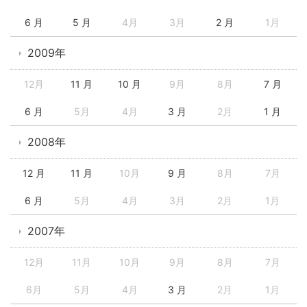
6 月
5 月
4月
3月
2 月
1月
2009年
12月
11 月
10 月
9月
8月
7 月
6 月
5月
4月
3 月
2月
1 月
2008年
12 月
11 月
10月
9 月
8月
7月
6 月
5月
4月
3月
2月
1月
2007年
12月
11月
10月
9月
8月
7月
6月
5月
4月
3 月
2月
1月