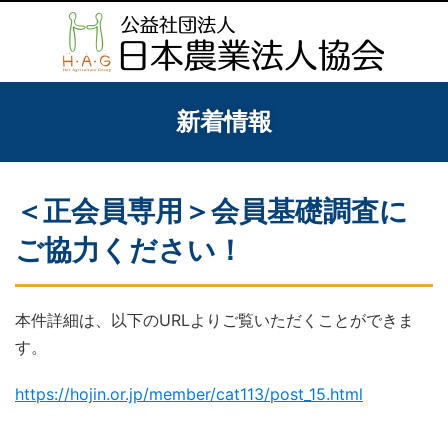
新着情報
＜正会員専用＞会員基礎調査に
ご協力ください！
本件詳細は、以下のURLよりご覧いただくことができま
す。
https://hojin.or.jp/member/cat113/post_15.html