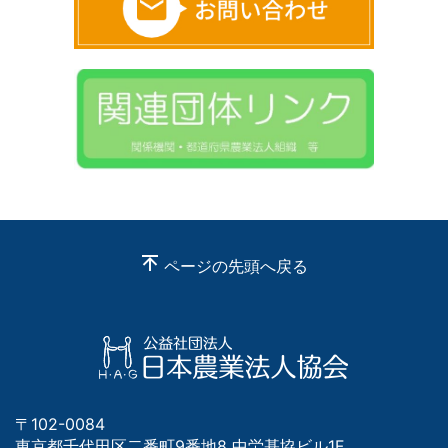
ページの先頭へ戻る
〒102-0084
東京都千代田区二番町9番地8 中労基協ビル1F