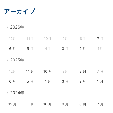
アーカイブ
2026年
12月
11月
10月
9月
8月
7 月
6 月
5 月
4月
3 月
2 月
1月
2025年
12月
11 月
10 月
9月
8 月
7 月
6 月
5 月
4 月
3 月
2 月
1 月
2024年
12 月
11 月
10 月
9 月
8 月
7 月