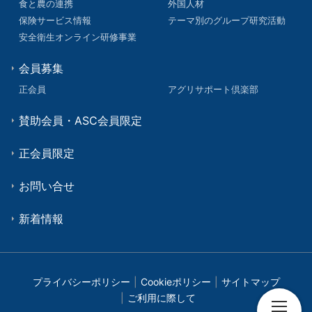
食と農の連携
外国人材
保険サービス情報
テーマ別のグループ研究活動
安全衛生オンライン研修事業
会員募集
正会員
アグリサポート倶楽部
賛助会員・ASC会員限定
正会員限定
お問い合せ
新着情報
プライバシーポリシー
Cookieポリシー
サイトマップ
ご利用に際して