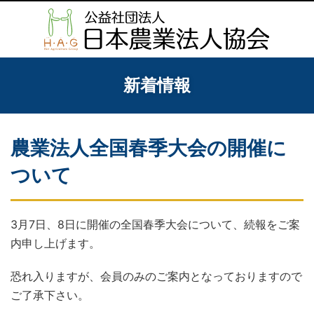
新着情報
農業法人全国春季大会の開催に
ついて
3月7日、8日に開催の全国春季大会について、続報をご案
内申し上げます。
恐れ入りますが、会員のみのご案内となっておりますので
ご了承下さい。