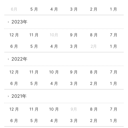
6月
5 月
4 月
3 月
2 月
1 月
2023年
12 月
11 月
10月
9 月
8 月
7 月
6 月
5 月
4 月
3 月
2月
1 月
2022年
12 月
11 月
10 月
9 月
8 月
7 月
6 月
5 月
4 月
3 月
2 月
1 月
2021年
12 月
11 月
10 月
9月
8 月
7 月
6 月
5 月
4 月
3 月
2 月
1 月