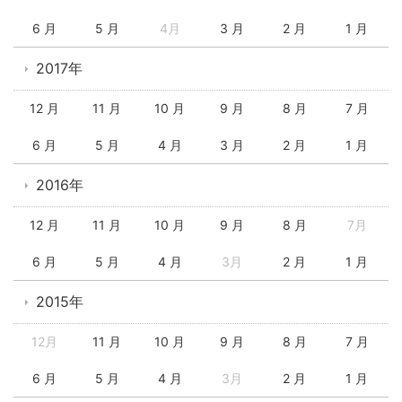
6 月
5 月
4月
3 月
2 月
1 月
2017年
12 月
11 月
10 月
9 月
8 月
7 月
6 月
5 月
4 月
3 月
2 月
1 月
2016年
12 月
11 月
10 月
9 月
8 月
7月
6 月
5 月
4 月
3月
2 月
1 月
2015年
12月
11 月
10 月
9 月
8 月
7 月
6 月
5 月
4 月
3月
2 月
1 月