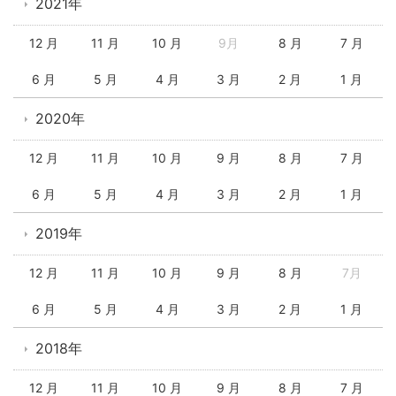
2021年
12 月
11 月
10 月
9月
8 月
7 月
6 月
5 月
4 月
3 月
2 月
1 月
2020年
12 月
11 月
10 月
9 月
8 月
7 月
6 月
5 月
4 月
3 月
2 月
1 月
2019年
12 月
11 月
10 月
9 月
8 月
7月
6 月
5 月
4 月
3 月
2 月
1 月
2018年
12 月
11 月
10 月
9 月
8 月
7 月