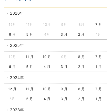
2026年
12月
11月
10月
9月
8月
7 月
6 月
5 月
4月
3 月
2 月
1月
2025年
12月
11 月
10 月
9月
8 月
7 月
6 月
5 月
4 月
3 月
2 月
1 月
2024年
12 月
11 月
10 月
9 月
8 月
7 月
6月
5 月
4 月
3 月
2 月
1 月
2023年