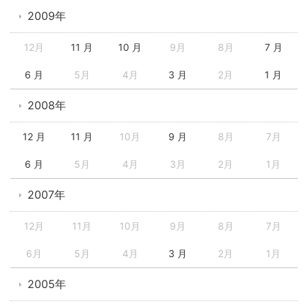
2009年
12月
11 月
10 月
9月
8月
7 月
6 月
5月
4月
3 月
2月
1 月
2008年
12 月
11 月
10月
9 月
8月
7月
6 月
5月
4月
3月
2月
1月
2007年
12月
11月
10月
9月
8月
7月
6月
5月
4月
3 月
2月
1月
2005年