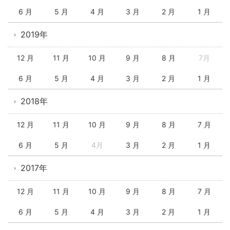
6 月
5 月
4 月
3 月
2 月
1 月
2019年
12 月
11 月
10 月
9 月
8 月
7月
6 月
5 月
4 月
3 月
2 月
1 月
2018年
12 月
11 月
10 月
9 月
8 月
7 月
6 月
5 月
4月
3 月
2 月
1 月
2017年
12 月
11 月
10 月
9 月
8 月
7 月
6 月
5 月
4 月
3 月
2 月
1 月