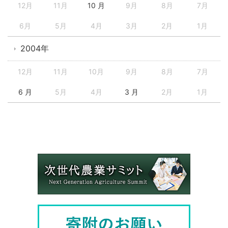
12月
11月
10 月
9月
8月
7月
6月
5月
4月
3月
2月
1月
2004年
12月
11月
10月
9月
8月
7月
6 月
5月
4月
3 月
2月
1月