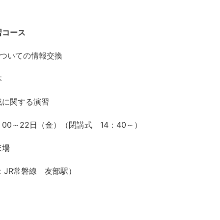
習コース
についての情報交換
本
成に関する演習
00～22日（金）（閉講式 14：40～）
ほ場
：JR常磐線 友部駅）