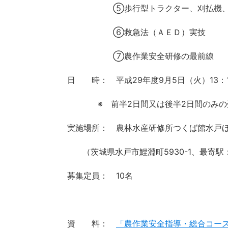
⑤歩行型トラクター、刈払機
⑥救急法（ＡＥＤ）実技
➆農作業安全研修の最前線
日 時： 平成29年度9月5日（火）13：1
※ 前半2日間又は後半2日間のみ
実施場所： 農林水産研修所つくば館水戸
（茨城県水戸市鯉淵町5930-1、最寄駅
募集定員： 10名
資 料：
「農作業安全指導・総合コー