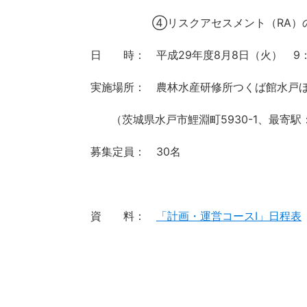
④リスクアセスメント（RA）
日 時： 平成29年度8月8日（火） 9：
実施場所： 農林水産研修所つくば館水戸
（茨城県水戸市鯉淵町5930-1、最寄駅
募集定員： 30名
資 料：
「計画・運営コースⅠ」日程表