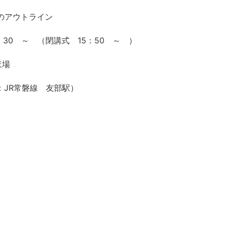
のアウトライン
30 ～ （閉講式 15：50 ～ ）
ほ場
：JR常磐線 友部駅）