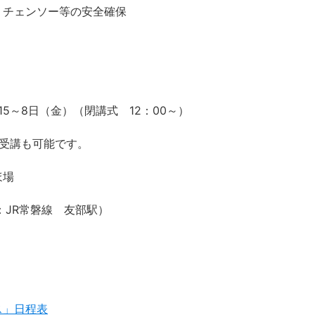
、チェンソー等の安全確保
5～8日（金）（閉講式 12：00～）
の受講も可能です。
ほ場
：JR常磐線 友部駅）
ス」日程表