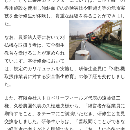
した。とくに乗用型トラクターについては、日本で唯一の
専用施設を使用し傾斜面での危険実技や畦越え等の危険実
技を全研修生が体験し、貴重な経験を得ることができまし
た。
なお、農業法人等において刈
払機を取扱う者は、安全衛生
教育を受けることが定められ
ています。本研修会において
は、規定のカリキュラムを実施し、研修生全員に「刈払機
取扱作業者に対する安全衛生教育」の修了証を交付しまし
た。
また、有限会社ストロベリーフィールズ代表の遠藤健二
様、久松農園代表の久松達央様から、「経営者が従業員に
期待すること」をテーマにご講演いただき、研修生と意見
交換をしました。研修生からは、「普段聞くことができな
い経営者の考えがよく理解できた。」「お二人に今後の考