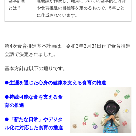
基本計画
進会議が作成し、施策についての基本的な方針
とは？
や食育推進の目標等を定めるもので、5年ごと
に作成されています。
第4次食育推進基本計画は、令和3年3月31日付で食育推進
会議で決定されました。
基本方針は以下の通りです。
●生涯を通じた心身の健康を支える食育の推進
●持続可能な食を支える食
育の推進
●「新たな日常」やデジタ
ル化に対応した食育の推進