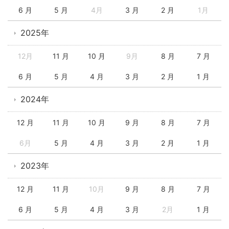
6 月
5 月
4月
3 月
2 月
1月
2025年
12月
11 月
10 月
9月
8 月
7 月
6 月
5 月
4 月
3 月
2 月
1 月
2024年
12 月
11 月
10 月
9 月
8 月
7 月
6月
5 月
4 月
3 月
2 月
1 月
2023年
12 月
11 月
10月
9 月
8 月
7 月
6 月
5 月
4 月
3 月
2月
1 月