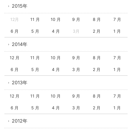
2015年
12月
11 月
10 月
9 月
8 月
7 月
6 月
5 月
4 月
3月
2 月
1 月
2014年
12 月
11 月
10 月
9 月
8 月
7 月
6 月
5 月
4 月
3 月
2 月
1 月
2013年
12 月
11 月
10 月
9 月
8 月
7 月
6 月
5 月
4 月
3 月
2 月
1 月
2012年