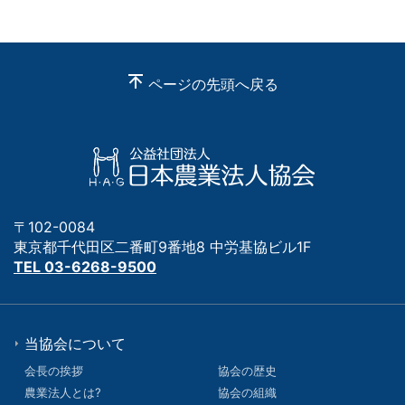
ページの先頭へ戻る
〒102-0084
東京都千代田区二番町9番地8 中労基協ビル1F
TEL 03-6268-9500
当協会について
会長の挨拶
協会の歴史
農業法人とは?
協会の組織