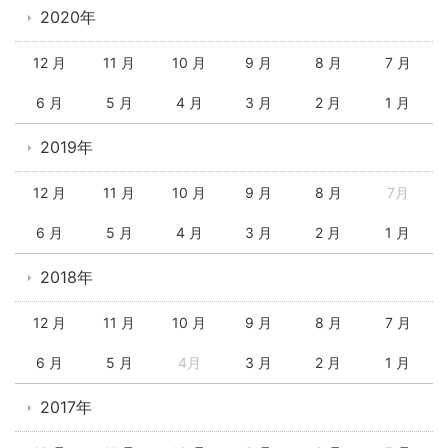
2020年
12 月
11 月
10 月
9 月
8 月
7 月
6 月
5 月
4 月
3 月
2 月
1 月
2019年
12 月
11 月
10 月
9 月
8 月
7月
6 月
5 月
4 月
3 月
2 月
1 月
2018年
12 月
11 月
10 月
9 月
8 月
7 月
6 月
5 月
4月
3 月
2 月
1 月
2017年