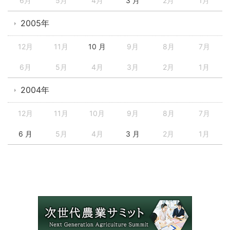
6月
5月
4月
3 月
2月
1月
2005年
12月
11月
10 月
9月
8月
7月
6月
5月
4月
3月
2月
1月
2004年
12月
11月
10月
9月
8月
7月
6 月
5月
4月
3 月
2月
1月