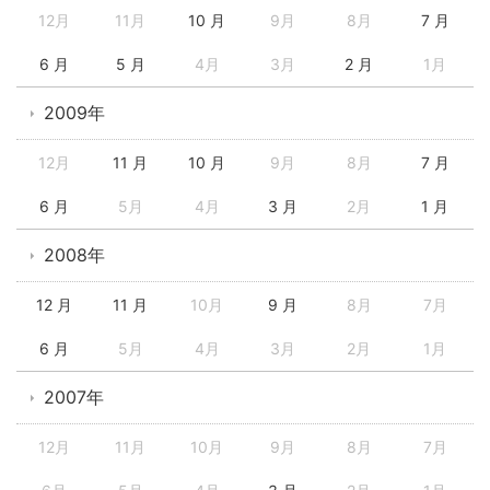
12月
11月
10 月
9月
8月
7 月
6 月
5 月
4月
3月
2 月
1月
2009年
12月
11 月
10 月
9月
8月
7 月
6 月
5月
4月
3 月
2月
1 月
2008年
12 月
11 月
10月
9 月
8月
7月
6 月
5月
4月
3月
2月
1月
2007年
12月
11月
10月
9月
8月
7月