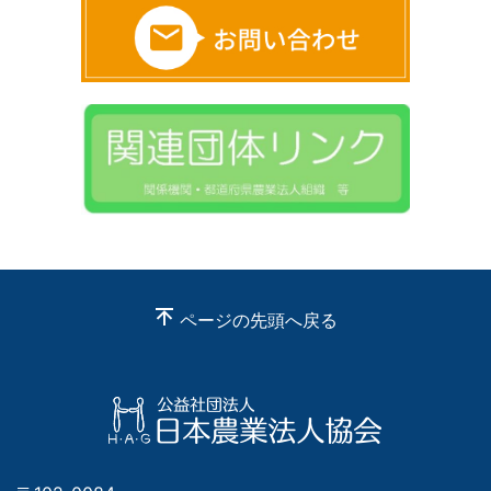
ページの先頭へ戻る