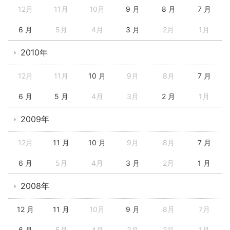
12月
11月
10月
9 月
8 月
7 月
6 月
5月
4月
3 月
2月
1月
2010年
12月
11月
10 月
9月
8月
7 月
6 月
5 月
4月
3月
2 月
1月
2009年
12月
11 月
10 月
9月
8月
7 月
6 月
5月
4月
3 月
2月
1 月
2008年
12 月
11 月
10月
9 月
8月
7月
6 月
5月
4月
3月
2月
1月