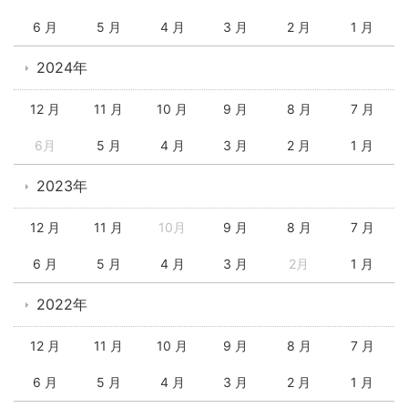
6 月
5 月
4 月
3 月
2 月
1 月
2024年
12 月
11 月
10 月
9 月
8 月
7 月
6月
5 月
4 月
3 月
2 月
1 月
2023年
12 月
11 月
10月
9 月
8 月
7 月
6 月
5 月
4 月
3 月
2月
1 月
2022年
12 月
11 月
10 月
9 月
8 月
7 月
6 月
5 月
4 月
3 月
2 月
1 月