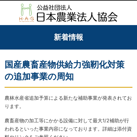
新着情報
国産農畜産物供給力強靭化対策
の追加事業の周知
農林水産省追加予算による新たな補助事業が発表されてお
ります。
農畜産物の加工等にかかる設備に対して最大1/2補助が行
われるといった事業内容になっております。詳細は添付資