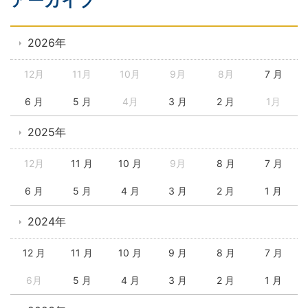
アーカイブ
2026年
12月
11月
10月
9月
8月
7 月
6 月
5 月
4月
3 月
2 月
1月
2025年
12月
11 月
10 月
9月
8 月
7 月
6 月
5 月
4 月
3 月
2 月
1 月
2024年
12 月
11 月
10 月
9 月
8 月
7 月
6月
5 月
4 月
3 月
2 月
1 月