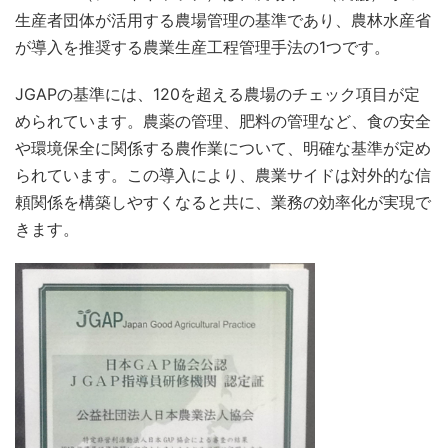
生産者団体が活用する農場管理の基準であり、農林水産省
が導入を推奨する農業生産工程管理手法の1つです。
JGAPの基準には、120を超える農場のチェック項目が定
められています。農薬の管理、肥料の管理など、食の安全
や環境保全に関係する農作業について、明確な基準が定め
られています。この導入により、農業サイドは対外的な信
頼関係を構築しやすくなると共に、業務の効率化が実現で
きます。