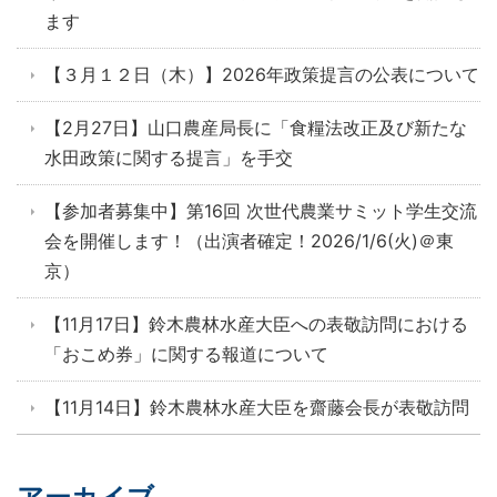
ます
【３月１２日（木）】2026年政策提言の公表について
【2月27日】山口農産局長に「食糧法改正及び新たな
水田政策に関する提言」を手交
【参加者募集中】第16回 次世代農業サミット学生交流
会を開催します！（出演者確定！2026/1/6(火)＠東
京）
【11月17日】鈴木農林水産大臣への表敬訪問における
「おこめ券」に関する報道について
【11月14日】鈴木農林水産大臣を齋藤会長が表敬訪問