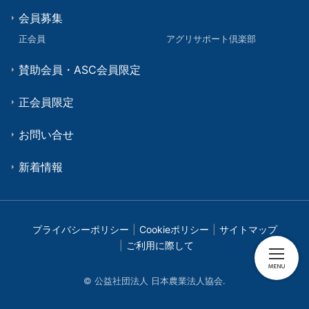
会員募集
正会員
アグリサポート倶楽部
賛助会員・ASC会員限定
正会員限定
お問い合せ
新着情報
プライバシーポリシー
Cookieポリシー
サイトマップ
ご利用に際して
© 公益社団法人 日本農業法人協会.