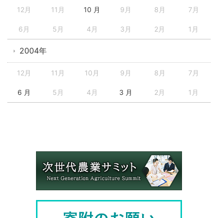
12月
11月
10 月
9月
8月
7月
6月
5月
4月
3月
2月
1月
2004年
12月
11月
10月
9月
8月
7月
6 月
5月
4月
3 月
2月
1月