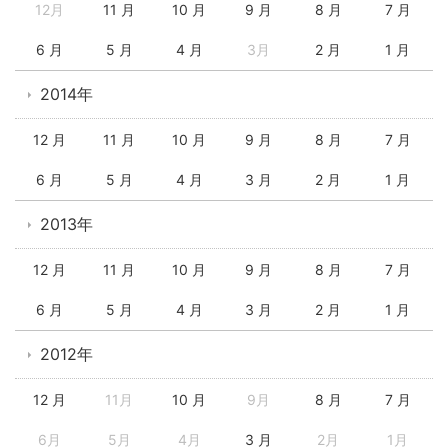
12月
11 月
10 月
9 月
8 月
7 月
6 月
5 月
4 月
3月
2 月
1 月
2014年
12 月
11 月
10 月
9 月
8 月
7 月
6 月
5 月
4 月
3 月
2 月
1 月
2013年
12 月
11 月
10 月
9 月
8 月
7 月
6 月
5 月
4 月
3 月
2 月
1 月
2012年
12 月
11月
10 月
9月
8 月
7 月
6月
5月
4月
3 月
2月
1月