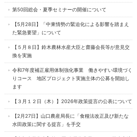
第50回総会・夏季セミナーの開催について
【5月28日】「中東情勢の緊迫化による影響を踏まえ
た緊急要望」について
【５月８日】鈴木農林水産大臣と齋藤会長等が意見交
換を実施
令和7年度補正雇用体制強化事業 働きやすい環境づく
りコース 地区プロジェクト実施主体の公募を開始し
ます
【３月１２日（木）】2026年政策提言の公表について
【2月27日】山口農産局長に「食糧法改正及び新たな
水田政策に関する提言」を手交