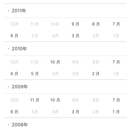
2011年
12月
11月
10月
9 月
8 月
7 月
6 月
5月
4月
3 月
2月
1月
2010年
12月
11月
10 月
9月
8月
7 月
6 月
5 月
4月
3月
2 月
1月
2009年
12月
11 月
10 月
9月
8月
7 月
6 月
5月
4月
3 月
2月
1 月
2008年