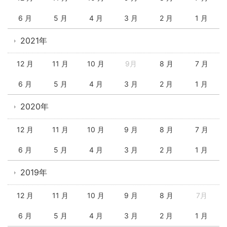
6 月
5 月
4 月
3 月
2 月
1 月
2021年
12 月
11 月
10 月
9月
8 月
7 月
6 月
5 月
4 月
3 月
2 月
1 月
2020年
12 月
11 月
10 月
9 月
8 月
7 月
6 月
5 月
4 月
3 月
2 月
1 月
2019年
12 月
11 月
10 月
9 月
8 月
7月
6 月
5 月
4 月
3 月
2 月
1 月