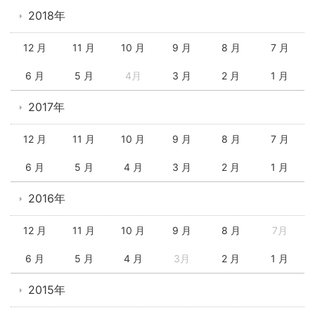
2018年
12 月
11 月
10 月
9 月
8 月
7 月
6 月
5 月
4月
3 月
2 月
1 月
2017年
12 月
11 月
10 月
9 月
8 月
7 月
6 月
5 月
4 月
3 月
2 月
1 月
2016年
12 月
11 月
10 月
9 月
8 月
7月
6 月
5 月
4 月
3月
2 月
1 月
2015年