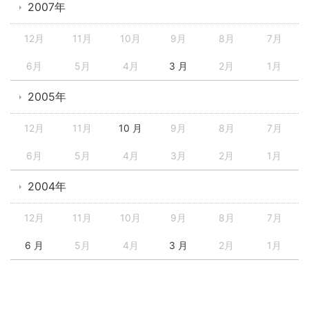
2007年
12月
11月
10月
9月
8月
7月
6月
5月
4月
3 月
2月
1月
2005年
12月
11月
10 月
9月
8月
7月
6月
5月
4月
3月
2月
1月
2004年
12月
11月
10月
9月
8月
7月
6 月
5月
4月
3 月
2月
1月