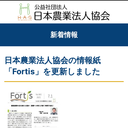
新着情報
日本農業法人協会の情報紙
「Fortis」を更新しました