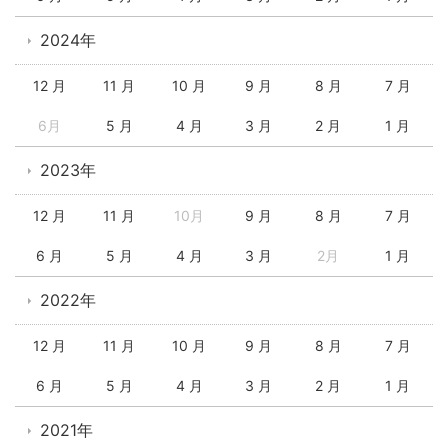
2024年
12 月
11 月
10 月
9 月
8 月
7 月
6月
5 月
4 月
3 月
2 月
1 月
2023年
12 月
11 月
10月
9 月
8 月
7 月
6 月
5 月
4 月
3 月
2月
1 月
2022年
12 月
11 月
10 月
9 月
8 月
7 月
6 月
5 月
4 月
3 月
2 月
1 月
2021年