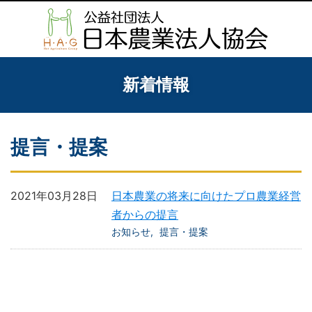
新着情報
提言・提案
2021年03月28日
日本農業の将来に向けたプロ農業経営
者からの提言
お知らせ
提言・提案