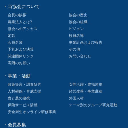
当協会について
会長の挨拶
協会の歴史
農業法人とは?
協会の組織
協会へのアクセス
ビジョン
定款
役員名簿
会員名簿
事業計画および報告
予算および決算
その他
関連団体リンク
お問い合わせ
寄附のお願い
事業・活動
政策提言・調査研究
女性活躍・農福連携
人材確保・育成支援
経営改善・事業継続
食と農の連携
外国人材
保険サービス情報
テーマ別のグループ研究活動
安全衛生オンライン研修事業
会員募集