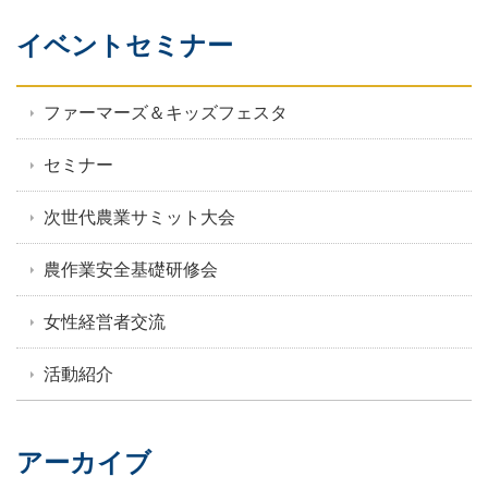
イベントセミナー
ファーマーズ＆キッズフェスタ
セミナー
次世代農業サミット大会
農作業安全基礎研修会
女性経営者交流
活動紹介
アーカイブ