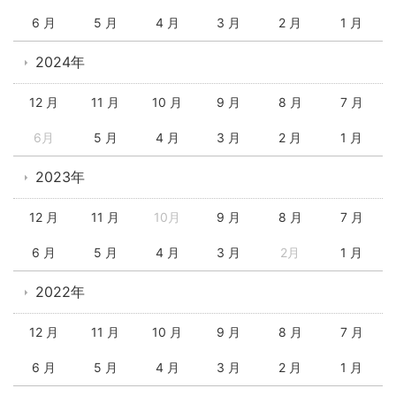
6 月
5 月
4 月
3 月
2 月
1 月
2024年
12 月
11 月
10 月
9 月
8 月
7 月
6月
5 月
4 月
3 月
2 月
1 月
2023年
12 月
11 月
10月
9 月
8 月
7 月
6 月
5 月
4 月
3 月
2月
1 月
2022年
12 月
11 月
10 月
9 月
8 月
7 月
6 月
5 月
4 月
3 月
2 月
1 月