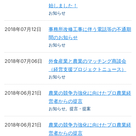
始しました！
お知らせ
2018年07月12日
事務所改修工事に伴う電話等の不通期
間のお知らせ
お知らせ
2018年07月06日
外食産業と農業のマッチング商談会
（経営支援プロジェクトニュース）
お知らせ
2018年06月21日
農業の競争力強化に向けたプロ農業経
営者からの提言
お知らせ
提言・提案
2018年06月21日
農業の競争力強化に向けたプロ農業経
営者からの提言