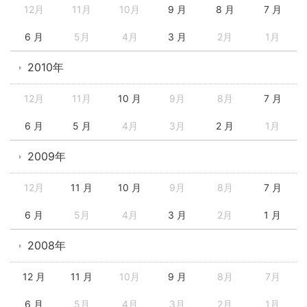
12月
11月
10月
9 月
8 月
7 月
6 月
5月
4月
3 月
2月
1月
2010年
12月
11月
10 月
9月
8月
7 月
6 月
5 月
4月
3月
2 月
1月
2009年
12月
11 月
10 月
9月
8月
7 月
6 月
5月
4月
3 月
2月
1 月
2008年
12 月
11 月
10月
9 月
8月
7月
6 月
5月
4月
3月
2月
1月