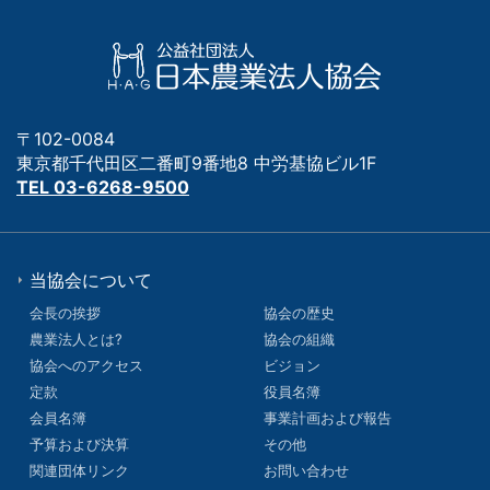
〒102-0084
東京都千代田区二番町9番地8 中労基協ビル1F
TEL 03-6268-9500
当協会について
会長の挨拶
協会の歴史
農業法人とは?
協会の組織
協会へのアクセス
ビジョン
定款
役員名簿
会員名簿
事業計画および報告
予算および決算
その他
関連団体リンク
お問い合わせ