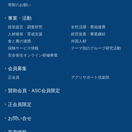
寄附のお願い
事業・活動
政策提言・調査研究
女性活躍・農福連携
人材確保・育成支援
経営改善・事業継続
食と農の連携
外国人材
保険サービス情報
テーマ別のグループ研究活動
安全衛生オンライン研修事業
会員募集
正会員
アグリサポート倶楽部
賛助会員・ASC会員限定
正会員限定
お問い合せ
新着情報