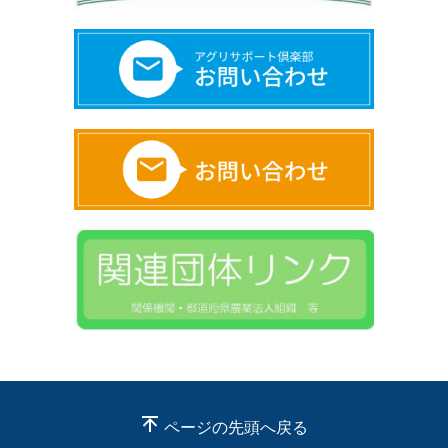
ページの先頭へ戻る