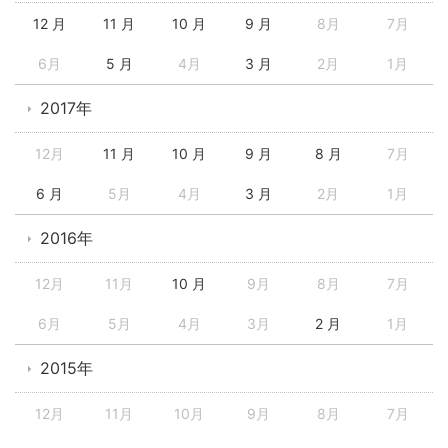
12 月
11 月
10 月
9 月
8月
7月
6月
5 月
4月
3 月
2月
1月
2017年
12月
11 月
10 月
9 月
8 月
7月
6 月
5月
4月
3 月
2月
1月
2016年
12月
11月
10 月
9月
8月
7月
6月
5月
4月
3月
2 月
1月
2015年
12月
11月
10月
9月
8月
7月