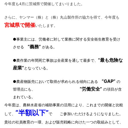
今年度も4月に茨城県で開催してまいりました。
さらに、ヤンマー（株）と（株）丸山製作所の協力を得て、
今年度も
宮城県
で開催
いたします。
●事業主には、労働者に対して業務に関する安全衛生教育を受け
“義務”
させる
がある。
“最も危険な
●農作業の年間死亡事故は全産業を通して最多で、
産業”
となって
いる。
“GAP”
●農産物販売において取得が求められる傾向にある
の
“労働安全”
管理点にも、
の項目が含
まれている。
今年度は、農林水産省の補助事業の活用により、これまでの開催と比較
“半額以下”
して、
で ご参加いただけるようになりました。
貴社の社員教育の一環、および販売戦略に向けた一つの取組みとして、