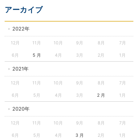
アーカイブ
2022年
12月
11月
10月
9月
8月
7月
6月
5 月
4月
3月
2月
1月
2021年
12月
11月
10月
9月
8月
7月
6月
5月
4月
3月
2 月
1月
2020年
12月
11月
10月
9月
8月
7月
6月
5月
4月
3 月
2月
1月