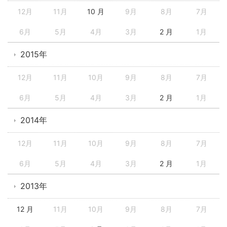
12月
11月
10 月
9月
8月
7月
6月
5月
4月
3月
2 月
1月
2015年
12月
11月
10月
9月
8月
7月
6月
5月
4月
3月
2 月
1月
2014年
12月
11月
10月
9月
8月
7月
6月
5月
4月
3月
2 月
1月
2013年
12 月
11月
10月
9月
8月
7月