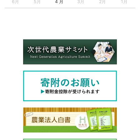
6月
5月
4 月
3月
2月
1月