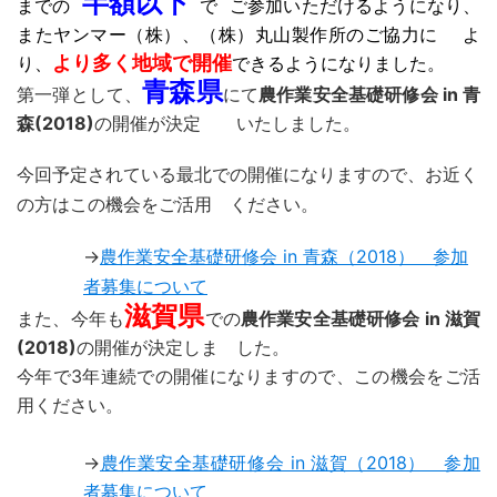
“半額以下”
までの
で ご参加いただけるようになり、
またヤンマー（株）、（株）丸山製作所のご協力に よ
より多く地域で開催
り、
できるようになりました。
青森県
第一弾として、
にて
農作業安全基礎研修会 in 青
森(2018)
の開催が決定 いたしました。
今回予定されている最北での開催になりますので、お近く
の方はこの機会をご活用 ください。
→
農作業安全基礎研修会 in 青森（2018） 参加
者募集について
滋賀県
また、今年も
での
農作業安全基礎研修会 in 滋賀
(2018)
の開催が決定しま した。
今年で3年連続での開催になりますので、この機会をご活
用ください。
→
農作業安全基礎研修会 in 滋賀（2018） 参加
者募集について