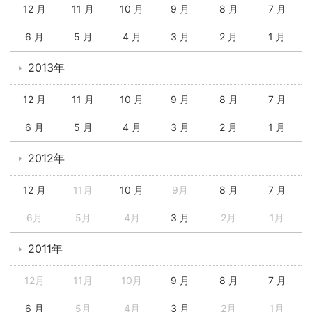
12 月
11 月
10 月
9 月
8 月
7 月
6 月
5 月
4 月
3 月
2 月
1 月
2013年
12 月
11 月
10 月
9 月
8 月
7 月
6 月
5 月
4 月
3 月
2 月
1 月
2012年
12 月
11月
10 月
9月
8 月
7 月
6月
5月
4月
3 月
2月
1月
2011年
12月
11月
10月
9 月
8 月
7 月
6 月
5月
4月
3 月
2月
1月