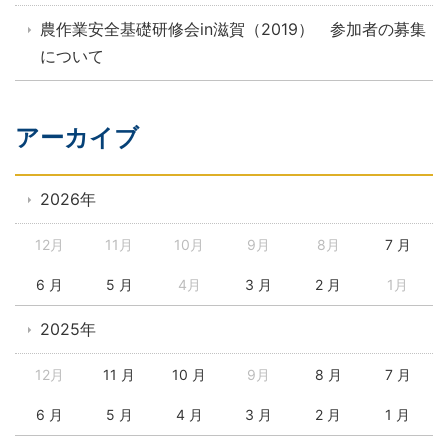
農作業安全基礎研修会in滋賀（2019） 参加者の募集
について
アーカイブ
2026年
12月
11月
10月
9月
8月
7 月
6 月
5 月
4月
3 月
2 月
1月
2025年
12月
11 月
10 月
9月
8 月
7 月
6 月
5 月
4 月
3 月
2 月
1 月