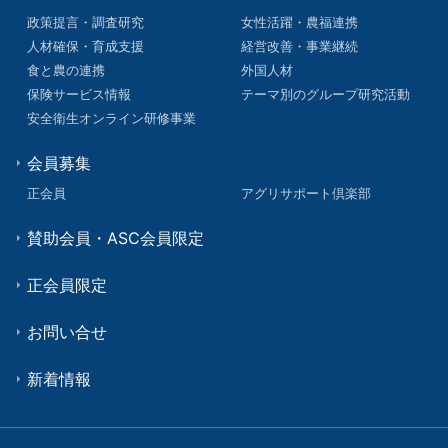
政策提言・調査研究
女性活躍・農福連携
人材確保・育成支援
経営改善・事業継続
食と農の連携
外国人材
保険サービス情報
テーマ別のグループ研究活動
安全衛生オンライン研修事業
会員募集
正会員
アグリサポート倶楽部
賛助会員・ASC会員限定
正会員限定
お問い合せ
新着情報