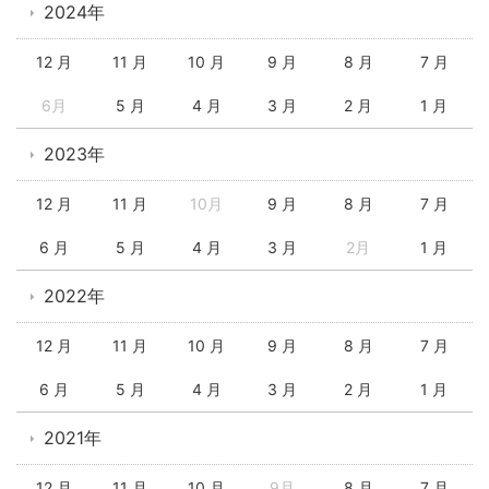
2024年
12 月
11 月
10 月
9 月
8 月
7 月
6月
5 月
4 月
3 月
2 月
1 月
2023年
12 月
11 月
10月
9 月
8 月
7 月
6 月
5 月
4 月
3 月
2月
1 月
2022年
12 月
11 月
10 月
9 月
8 月
7 月
6 月
5 月
4 月
3 月
2 月
1 月
2021年
12 月
11 月
10 月
9月
8 月
7 月