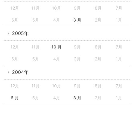
12月
11月
10月
9月
8月
7月
6月
5月
4月
3 月
2月
1月
2005年
12月
11月
10 月
9月
8月
7月
6月
5月
4月
3月
2月
1月
2004年
12月
11月
10月
9月
8月
7月
6 月
5月
4月
3 月
2月
1月