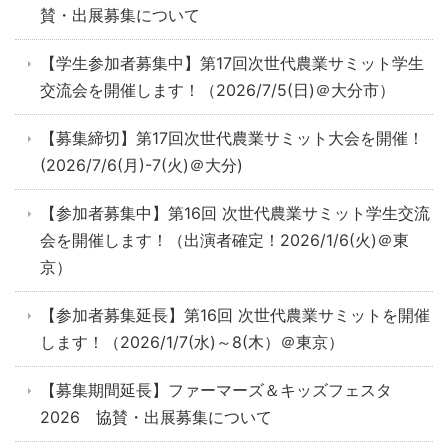
賛・出展募集について
【学生参加者募集中】第17回次世代農業サミット学生
交流会を開催します！（2026/7/5(日)＠大分市）
【募集締切】第17回次世代農業サミット大会を開催！
(2026/7/6(月)-7(火)＠大分)
【参加者募集中】第16回 次世代農業サミット学生交流
会を開催します！（出演者確定！2026/1/6(火)＠東
京）
【参加者募集延長】第16回 次世代農業サミットを開催
します！（2026/1/7(水)～8(木）＠東京）
【募集期間延長】ファーマーズ＆キッズフェスタ
2026 協賛・出展募集について