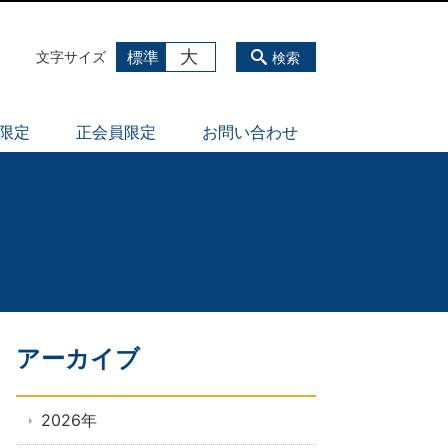
大
標準
文字サイズ
検索
員限定
正会員限定
お問い合わせ
アーカイブ
2026年