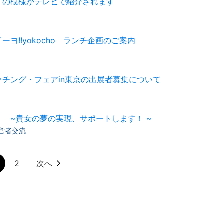
」の模様がテレビで紹介されます
ヨ!!yokocho ランチ企画のご案内
チング・フェアin東京の出展者募集について
 ~貴女の夢の実現、サポートします！ ~
営者交流
2
次へ