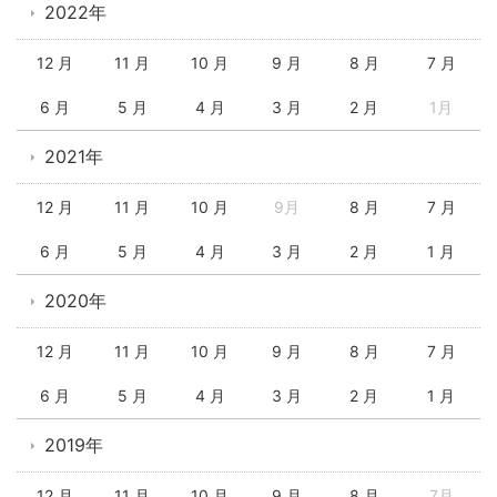
2022年
12 月
11 月
10 月
9 月
8 月
7 月
6 月
5 月
4 月
3 月
2 月
1月
2021年
12 月
11 月
10 月
9月
8 月
7 月
6 月
5 月
4 月
3 月
2 月
1 月
2020年
12 月
11 月
10 月
9 月
8 月
7 月
6 月
5 月
4 月
3 月
2 月
1 月
2019年
12 月
11 月
10 月
9 月
8 月
7月