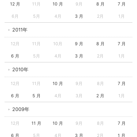
12 月
11月
10 月
9月
8 月
7 月
6月
5月
4月
3 月
2月
1月
2011年
12月
11月
10月
9 月
8 月
7 月
6 月
5月
4月
3 月
2月
1月
2010年
12月
11月
10 月
9月
8月
7 月
6 月
5 月
4月
3月
2 月
1月
2009年
12月
11 月
10 月
9月
8月
7 月
6 月
5月
4月
3 月
2月
1 月