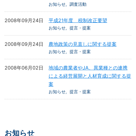
お知らせ
調査活動
2008年09月24日
平成21年度 税制改正要望
お知らせ
提言・提案
2008年09月24日
農地政策の見直しに関する提案
お知らせ
提言・提案
2008年06月02日
地域の農業者やJA、異業種との連携
による経営展開と人材育成に関する提
案
お知らせ
提言・提案
お知らせ