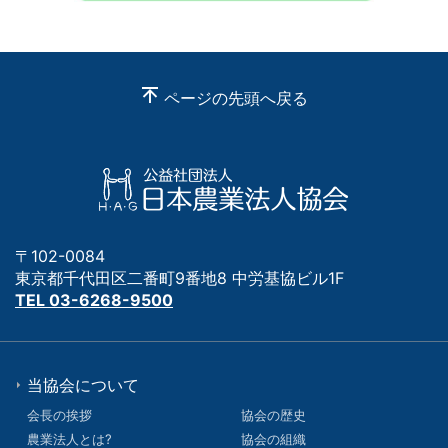
ページの先頭へ戻る
〒102-0084
東京都千代田区二番町9番地8 中労基協ビル1F
TEL 03-6268-9500
当協会について
会長の挨拶
協会の歴史
農業法人とは?
協会の組織