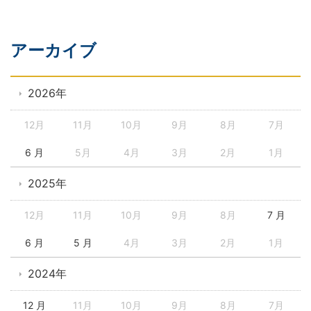
アーカイブ
2026年
12月
11月
10月
9月
8月
7月
6 月
5月
4月
3月
2月
1月
2025年
12月
11月
10月
9月
8月
7 月
6 月
5 月
4月
3月
2月
1月
2024年
12 月
11月
10月
9月
8月
7月