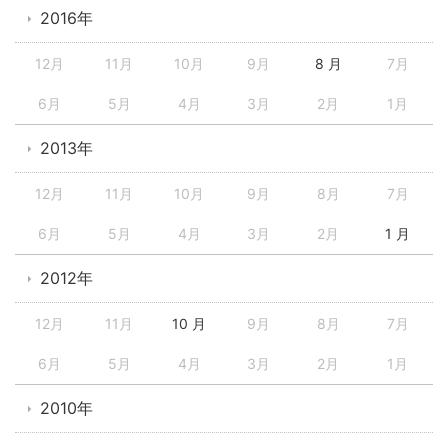
2016年
12月
11月
10月
9月
8 月
7月
6月
5月
4月
3月
2月
1月
2013年
12月
11月
10月
9月
8月
7月
6月
5月
4月
3月
2月
1 月
2012年
12月
11月
10 月
9月
8月
7月
6月
5月
4月
3月
2月
1月
2010年