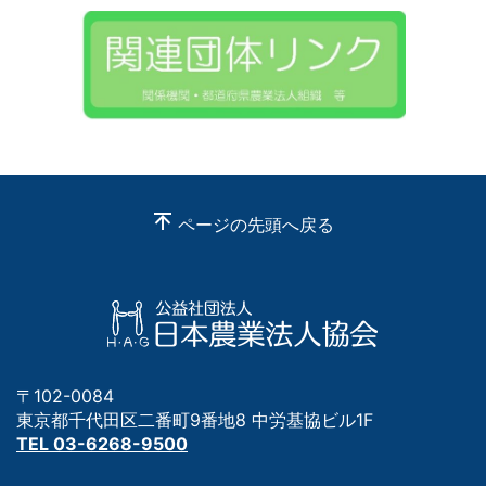
ページの先頭へ戻る
〒102-0084
東京都千代田区二番町9番地8 中労基協ビル1F
TEL 03-6268-9500