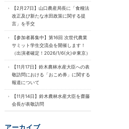
【2月27日】山口農産局長に「食糧法
改正及び新たな水田政策に関する提
言」を手交
【参加者募集中】第16回 次世代農業
サミット学生交流会を開催します！
（出演者確定！2026/1/6(火)＠東京）
【11月17日】鈴木農林水産大臣への表
敬訪問における「おこめ券」に関する
報道について
【11月14日】鈴木農林水産大臣を齋藤
会長が表敬訪問
アーカイブ