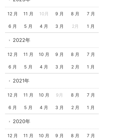
12 月
11 月
10月
9 月
8 月
7 月
6 月
5 月
4 月
3 月
2月
1 月
2022年
12 月
11 月
10 月
9 月
8 月
7 月
6 月
5 月
4 月
3 月
2 月
1 月
2021年
12 月
11 月
10 月
9月
8 月
7 月
6 月
5 月
4 月
3 月
2 月
1 月
2020年
12 月
11 月
10 月
9 月
8 月
7 月