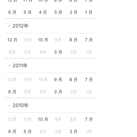
6 月
5 月
4 月
3 月
2 月
1 月
2012年
12 月
11月
10 月
9月
8 月
7 月
6月
5月
4月
3 月
2月
1月
2011年
12月
11月
10月
9 月
8 月
7 月
6 月
5月
4月
3 月
2月
1月
2010年
12月
11月
10 月
9月
8月
7 月
6 月
5 月
4月
3月
2 月
1月