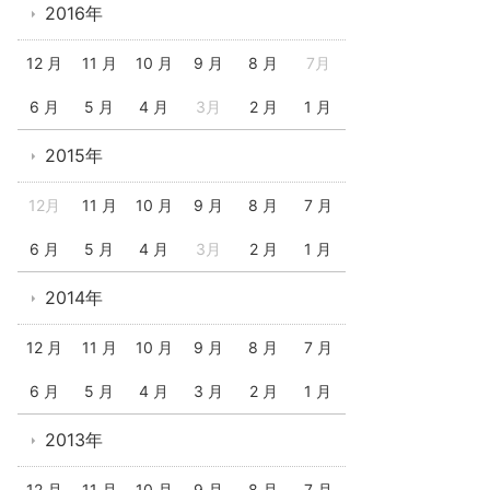
2016年
12 月
11 月
10 月
9 月
8 月
7月
6 月
5 月
4 月
3月
2 月
1 月
2015年
12月
11 月
10 月
9 月
8 月
7 月
6 月
5 月
4 月
3月
2 月
1 月
2014年
12 月
11 月
10 月
9 月
8 月
7 月
6 月
5 月
4 月
3 月
2 月
1 月
2013年
12 月
11 月
10 月
9 月
8 月
7 月