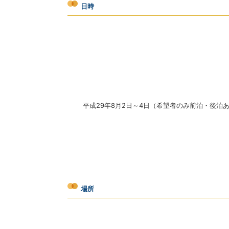
日時
平成29年8月2日～4日（希望者のみ前泊・後泊
場所