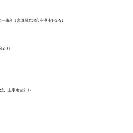
ター仙台（
宮城県岩沼市空港南1-3-9）
2-1）
舘川上字南台2-1
）