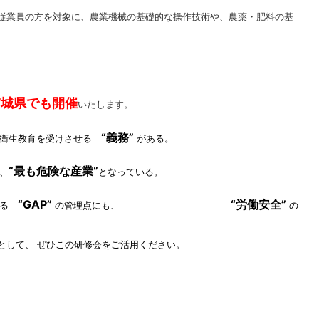
従業員の方を対象に、農業機械の基礎的な操作技術や、農薬・肥料の基
宮城県
でも開催
いたします。
“義務”
衛生教育を受け
させる
がある。
“最も危険な産業”
、
となって
いる。
“GAP”
“労働安全”
ある
の
管理点にも、
の
として、
ぜひこの研修会をご活用ください。