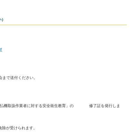
い）
f
会まで送付ください。
「刈払機取扱作業者に対する安全衛生教育」の 修了証を発行しま
免除が受けられます。