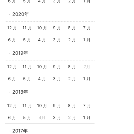
6 月
5 月
4 月
3 月
2 月
1 月
2020年
12 月
11 月
10 月
9 月
8 月
7 月
6 月
5 月
4 月
3 月
2 月
1 月
2019年
12 月
11 月
10 月
9 月
8 月
7月
6 月
5 月
4 月
3 月
2 月
1 月
2018年
12 月
11 月
10 月
9 月
8 月
7 月
6 月
5 月
4月
3 月
2 月
1 月
2017年