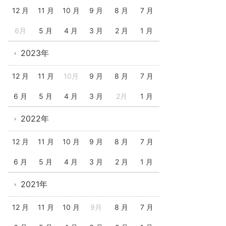
12 月
11 月
10 月
9 月
8 月
7 月
6月
5 月
4 月
3 月
2 月
1 月
2023年
12 月
11 月
10月
9 月
8 月
7 月
6 月
5 月
4 月
3 月
2月
1 月
2022年
12 月
11 月
10 月
9 月
8 月
7 月
6 月
5 月
4 月
3 月
2 月
1 月
2021年
12 月
11 月
10 月
9月
8 月
7 月