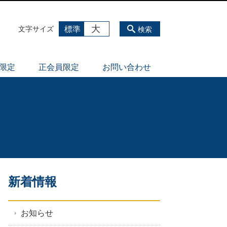
大
標準
文字サイズ
検索
員限定
正会員限定
お問い合わせ
新着情報
お知らせ