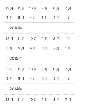
12 月
11 月
10 月
9 月
8 月
7 月
6 月
5 月
4 月
3 月
2 月
1 月
2016年
12 月
11 月
10 月
9 月
8 月
7月
6 月
5 月
4 月
3月
2 月
1 月
2015年
12月
11 月
10 月
9 月
8 月
7 月
6 月
5 月
4 月
3月
2 月
1 月
2014年
12 月
11 月
10 月
9 月
8 月
7 月