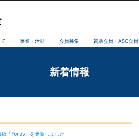
いて
事業・活動
会員募集
賛助会員・ASC会
新着情報
「Fortis」を更新しました