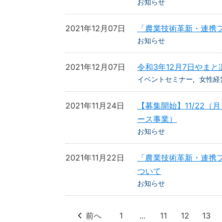
お知らせ
2021年12月07日
「農業技術革新・連携フ
お知らせ
2021年12月07日
令和3年12月7日やま
イベントセミナー
女性経
2021年11月24日
【募集開始】11/22
ース事業）
お知らせ
2021年11月22日
「農業技術革新・連携フ
ついて
お知らせ
前へ
1
...
11
12
13