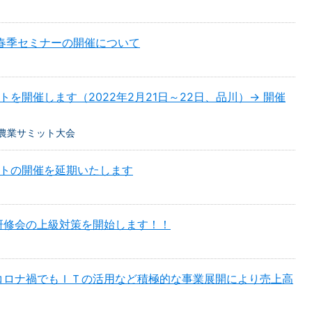
春季セミナーの開催について
を開催します（2022年2月21日～22日、品川）→ 開催
農業サミット大会
ットの開催を延期いたします
研修会の上級対策を開始します！！
コロナ禍でもＩＴの活用など積極的な事業展開により売上高