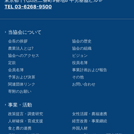
TEL 03-6268-9500
当協会について
会長の挨拶
協会の歴史
農業法人とは?
協会の組織
協会へのアクセス
ビジョン
定款
役員名簿
会員名簿
事業計画および報告
予算および決算
その他
関連団体リンク
お問い合わせ
寄附のお願い
事業・活動
政策提言・調査研究
女性活躍・農福連携
人材確保・育成支援
経営改善・事業継続
食と農の連携
外国人材