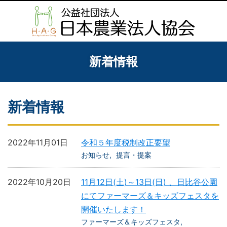
新着情報
新着情報
2022年11月01日
令和５年度税制改正要望
お知らせ
提言・提案
2022年10月20日
11月12日(土)～13日(日) 、日比谷公園
にてファーマーズ＆キッズフェスタを
開催いたします！
ファーマーズ＆キッズフェスタ