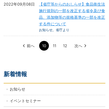
2022年09月08日
【省庁等からのおしらせ】食品衛生法
施行規則の一部を改正する省令及び食
品、添加物等の規格基準の一部を改正
する件について
お知らせ
省庁より
前へ
10
11
12
次へ
新着情報
お知らせ
イベントセミナー