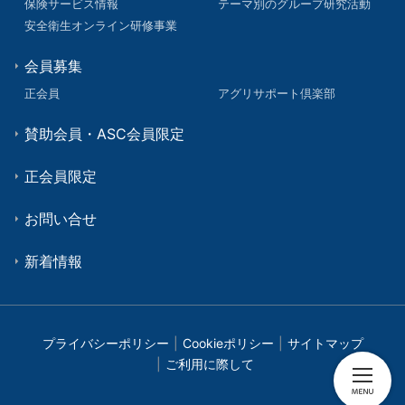
保険サービス情報
テーマ別のグループ研究活動
安全衛生オンライン研修事業
会員募集
正会員
アグリサポート倶楽部
賛助会員・ASC会員限定
正会員限定
お問い合せ
新着情報
プライバシーポリシー
Cookieポリシー
サイトマップ
ご利用に際して