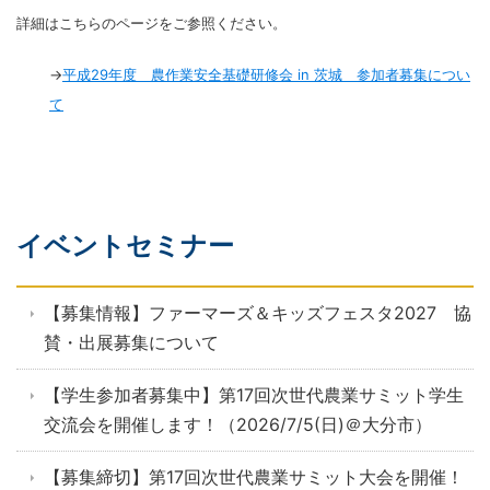
詳細はこちらのページをご参照ください。
→
平成29年度 農作業安全基礎研修会 in 茨城 参加者募集につい
て
イベントセミナー
【募集情報】ファーマーズ＆キッズフェスタ2027 協
賛・出展募集について
【学生参加者募集中】第17回次世代農業サミット学生
交流会を開催します！（2026/7/5(日)＠大分市）
【募集締切】第17回次世代農業サミット大会を開催！