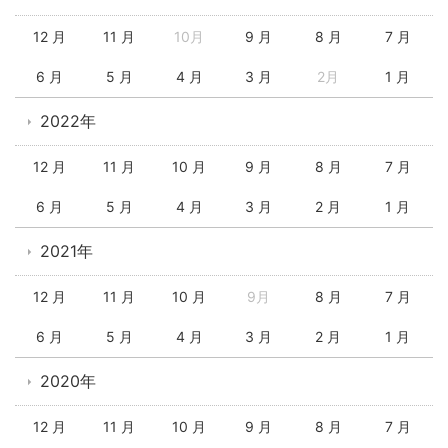
12 月
11 月
10月
9 月
8 月
7 月
6 月
5 月
4 月
3 月
2月
1 月
2022年
12 月
11 月
10 月
9 月
8 月
7 月
6 月
5 月
4 月
3 月
2 月
1 月
2021年
12 月
11 月
10 月
9月
8 月
7 月
6 月
5 月
4 月
3 月
2 月
1 月
2020年
12 月
11 月
10 月
9 月
8 月
7 月