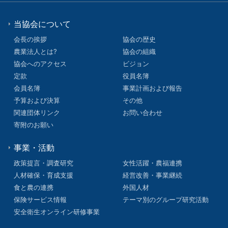
当協会について
会長の挨拶
協会の歴史
農業法人とは?
協会の組織
協会へのアクセス
ビジョン
定款
役員名簿
会員名簿
事業計画および報告
予算および決算
その他
関連団体リンク
お問い合わせ
寄附のお願い
事業・活動
政策提言・調査研究
女性活躍・農福連携
人材確保・育成支援
経営改善・事業継続
食と農の連携
外国人材
保険サービス情報
テーマ別のグループ研究活動
安全衛生オンライン研修事業