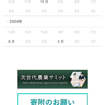
12月
11月
10 月
9月
8月
7月
6月
5月
4月
3月
2月
1月
2004年
12月
11月
10月
9月
8月
7月
6 月
5月
4月
3 月
2月
1月