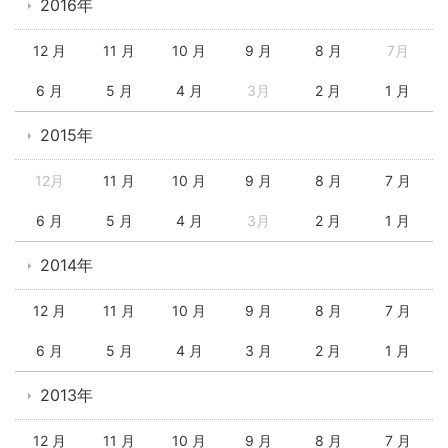
2016年
12 月
11 月
10 月
9 月
8 月
7月
6 月
5 月
4 月
3月
2 月
1 月
2015年
12月
11 月
10 月
9 月
8 月
7 月
6 月
5 月
4 月
3月
2 月
1 月
2014年
12 月
11 月
10 月
9 月
8 月
7 月
6 月
5 月
4 月
3 月
2 月
1 月
2013年
12 月
11 月
10 月
9 月
8 月
7 月