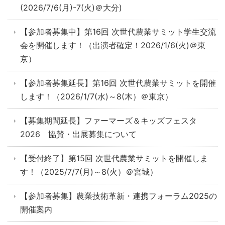
(2026/7/6(月)-7(火)＠大分)
【参加者募集中】第16回 次世代農業サミット学生交流
会を開催します！（出演者確定！2026/1/6(火)＠東
京）
【参加者募集延長】第16回 次世代農業サミットを開催
します！（2026/1/7(水)～8(木）＠東京）
【募集期間延長】ファーマーズ＆キッズフェスタ
2026 協賛・出展募集について
【受付終了】第15回 次世代農業サミットを開催しま
す！（2025/7/7(月)～8(火）＠宮城）
【参加者募集】農業技術革新・連携フォーラム2025の
開催案内