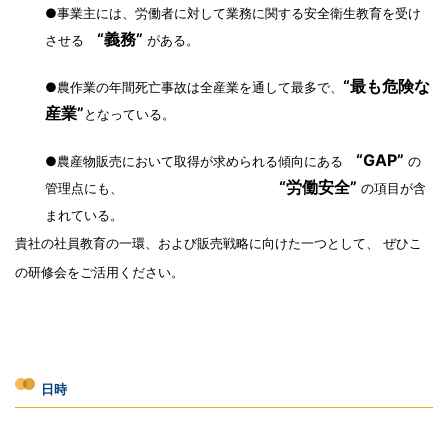
●事業主には、労働者に対して業務に関する安全衛生教育を受け
“義務”
させる
がある。
“最も危険な
●農作業の年間死亡事故は全産業を通して最多で、
産業”
となって
いる。
“GAP”
●農産物販売において取得が求められる傾向にある
の
“労働安全”
管理点にも、
の項目が含
まれている。
貴社の社員教育の一環、および販売戦略に向けた一つとして、
ぜひこ
の研修会をご活用ください。
日時