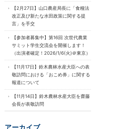
【2月27日】山口農産局長に「食糧法
改正及び新たな水田政策に関する提
言」を手交
【参加者募集中】第16回 次世代農業
サミット学生交流会を開催します！
（出演者確定！2026/1/6(火)＠東京）
【11月17日】鈴木農林水産大臣への表
敬訪問における「おこめ券」に関する
報道について
【11月14日】鈴木農林水産大臣を齋藤
会長が表敬訪問
アーカイブ