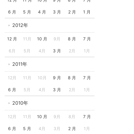
6 月
5 月
4 月
3 月
2 月
1 月
2012年
12 月
11月
10 月
9月
8 月
7 月
6月
5月
4月
3 月
2月
1月
2011年
12月
11月
10月
9 月
8 月
7 月
6 月
5月
4月
3 月
2月
1月
2010年
12月
11月
10 月
9月
8月
7 月
6 月
5 月
4月
3月
2 月
1月