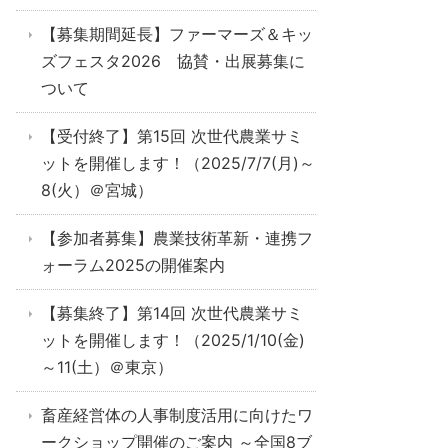
【募集期間延長】ファーマーズ＆キッ
ズフェスタ2026 協賛・出展募集に
ついて
【受付終了】第15回 次世代農業サミ
ットを開催します！（2025/7/7(月)～
8(火）＠宮城）
【参加者募集】農業技術革新・連携フ
ォーラム2025の開催案内
【募集終了】第14回 次世代農業サミ
ットを開催します！（2025/1/10(金)
～11(土）＠東京）
畜産経営体の人事制度活用に向けたワ
ークショップ開催のご案内 ～全国8ブ