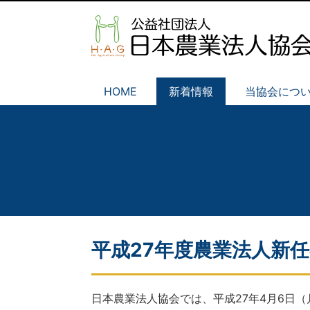
HOME
新着情報
当協会につ
平成27年度農業法人新
日本農業法人協会では、平成27年4月6日