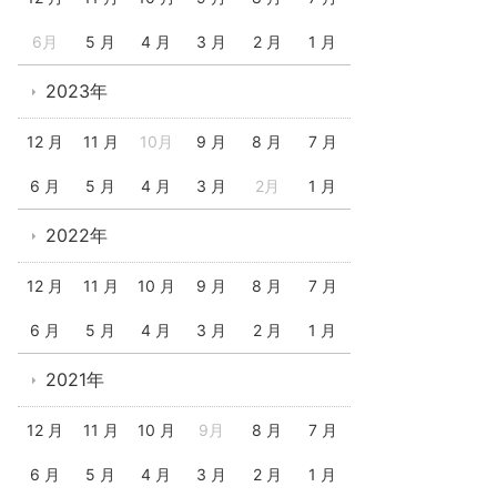
6月
5 月
4 月
3 月
2 月
1 月
2023年
12 月
11 月
10月
9 月
8 月
7 月
6 月
5 月
4 月
3 月
2月
1 月
2022年
12 月
11 月
10 月
9 月
8 月
7 月
6 月
5 月
4 月
3 月
2 月
1 月
2021年
12 月
11 月
10 月
9月
8 月
7 月
6 月
5 月
4 月
3 月
2 月
1 月