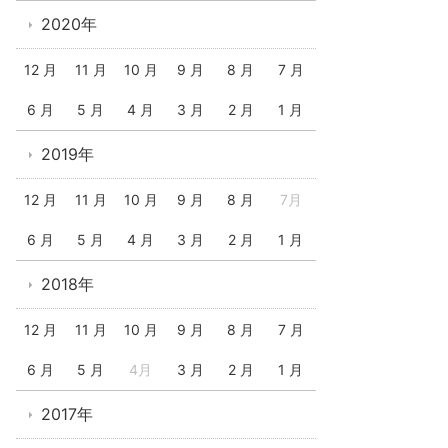
2020年
12 月
11 月
10 月
9 月
8 月
7 月
6 月
5 月
4 月
3 月
2 月
1 月
2019年
12 月
11 月
10 月
9 月
8 月
7月
6 月
5 月
4 月
3 月
2 月
1 月
2018年
12 月
11 月
10 月
9 月
8 月
7 月
6 月
5 月
4月
3 月
2 月
1 月
2017年