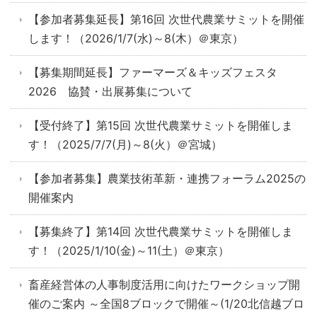
【参加者募集延長】第16回 次世代農業サミットを開催
します！（2026/1/7(水)～8(木）＠東京）
【募集期間延長】ファーマーズ＆キッズフェスタ
2026 協賛・出展募集について
【受付終了】第15回 次世代農業サミットを開催しま
す！（2025/7/7(月)～8(火）＠宮城）
【参加者募集】農業技術革新・連携フォーラム2025の
開催案内
【募集終了】第14回 次世代農業サミットを開催しま
す！（2025/1/10(金)～11(土）＠東京）
畜産経営体の人事制度活用に向けたワークショップ開
催のご案内 ～全国8ブロックで開催～(1/20北信越ブロ