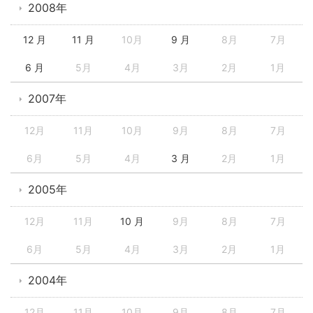
2008年
12 月
11 月
10月
9 月
8月
7月
6 月
5月
4月
3月
2月
1月
2007年
12月
11月
10月
9月
8月
7月
6月
5月
4月
3 月
2月
1月
2005年
12月
11月
10 月
9月
8月
7月
6月
5月
4月
3月
2月
1月
2004年
12月
11月
10月
9月
8月
7月