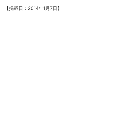
【掲載日：2014年1月7日】