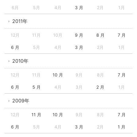
6月
5月
4月
3 月
2月
1月
2011年
12月
11月
10月
9 月
8 月
7 月
6 月
5月
4月
3 月
2月
1月
2010年
12月
11月
10 月
9月
8月
7 月
6 月
5 月
4月
3月
2 月
1月
2009年
12月
11 月
10 月
9月
8月
7 月
6 月
5月
4月
3 月
2月
1 月