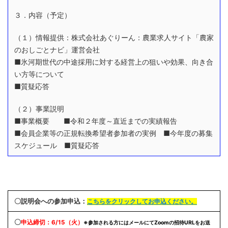
３．内容（予定）
（１）情報提供：株式会社あぐりーん：農業求人サイト「農家
のおしごとナビ」運営会社
■氷河期世代の中途採用に対する経営上の狙いや効果、向き合
い方等について
■質疑応答
（２）事業説明
■事業概要 ■令和２年度～直近までの実績報告
■会員企業等の正規転換希望者参加者の実例 ■今年度の募集
スケジュール ■質疑応答
〇説明会への参加申込
：
こちらをクリックしてお申込ください。
〇
申込
締切：6/15（火）
※参加される方にはメールにてZoomの招待URLをお送